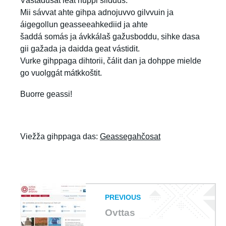
Vástádusat leat nuppi siiddus.
Mii sávvat ahte gihpa adnojuvvo gilvvuin ja
áigegollun geasseeahkediid ja ahte
šaddá somás ja ávkkálaš gažusboddu, sihke dasa
gii gažada ja daidda geat vástidit.
Vurke gihppaga dihtorii, čálit dan ja dohppe mielde
go vuolggát mátkkoštit.
Buorre geassi!
Viežža gihppaga das:
Geassegahčosat
PREVIOUS
Ovttas