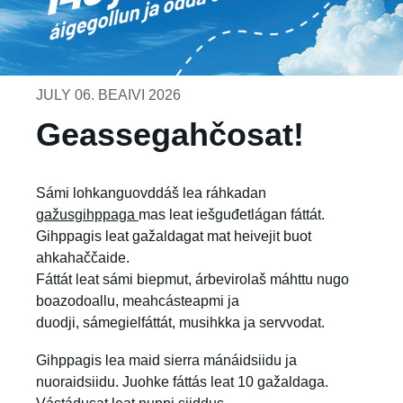
JULY 06. BEAIVI 2026
Geassegahčosat!
Sámi lohkanguovddáš lea ráhkadan
gažusgihppaga
mas leat iešguđetlágan fáttát.
Gihppagis leat gažaldagat mat heivejit buot
ahkahaččaide.
Fáttát leat sámi biepmut, árbevirolaš máhttu nugo
boazodoallu, meahcásteapmi ja
duodji, sámegielfáttát, musihkka ja servvodat.
Gihppagis lea maid sierra mánáidsiidu ja
nuoraidsiidu. Juohke fáttás leat 10 gažaldaga.