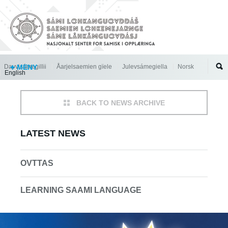
Jump to navigation
Davvisámegillii
MENY
Åarjelsaemien gïele
Julevsámegiella
Norsk
English
BACK TO NEWS ARCHIVE
LATEST NEWS
OVTTAS
LEARNING SAAMI LANGUAGE