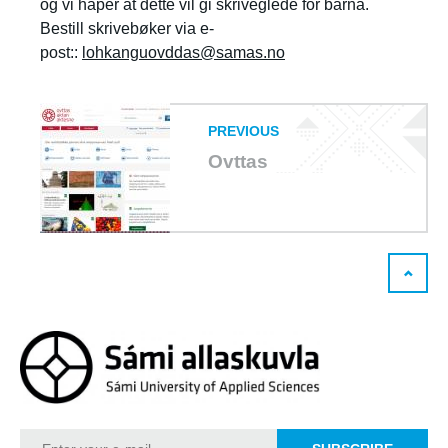
og vi håper at dette vil gi skriveglede for barna.
Bestill skrivebøker via e-
post::
lohkanguovddas@samas.no
PREVIOUS
Ovttas