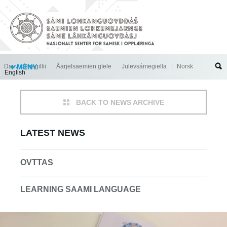
Jump to navigation
Davvisámegillii
MENY
Åarjelsaemien gïele
Julevsámegiella
Norsk
English
BACK TO NEWS ARCHIVE
LATEST NEWS
OVTTAS
LEARNING SAAMI LANGUAGE