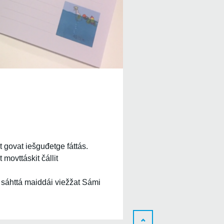
 govat iešguđetge fáttás.
movttáskit čállit
d sáhttá maiddái viežžat Sámi