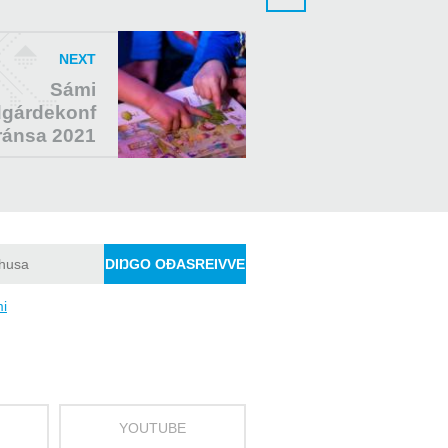
NEXT
Sámi
gárdekonf
ránsa 2021
mi
YOUTUBE