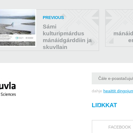
PREVIOUS
Sámi
kulturipmárdus
mánáid
mánáidgárddiin ja
e
skuvllain
dahje
heaittit diŋgoju
LIŊKKAT
FACEBOOK