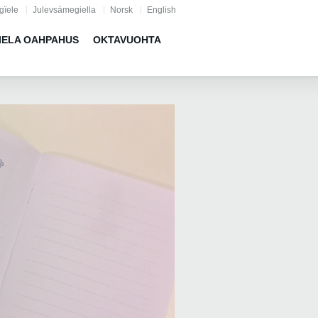
gïele
Julevsámegiella
Norsk
English
IELA OAHPAHUS
OKTAVUOHTA