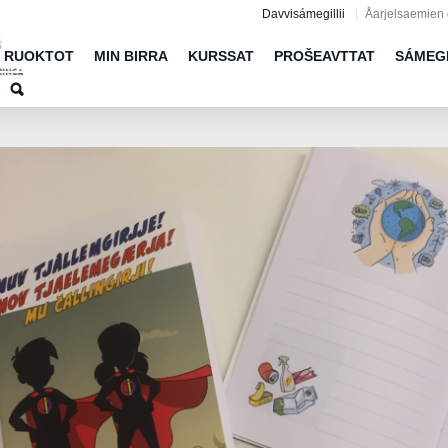
Jump to navigation
Davvisámegillii
Åarjelsaemien 
RUOKTOT
MIN BIRRA
KURSSAT
PROŠEAVTTAT
SÁMEG