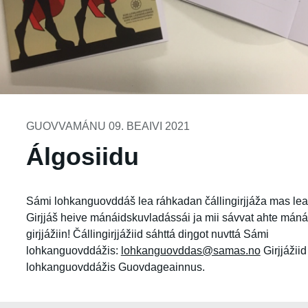
GUOVVAMÁNU 09. BEAIVI 2021
Álgosiidu
Sámi lohkanguovddáš lea ráhkadan čállingirjjáža mas leat
Girjjáš heive mánáidskuvladássái ja mii sávvat ahte mánát 
girjjážiin! Čállingirjjážiid sáhttá diŋgot nuvttá Sámi
lohkanguovddážis:
lohkanguovddas@samas.no
Girjjážii
lohkanguovddážis Guovdageainnus.