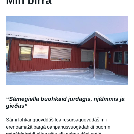
Min birra
“Sámegiella buohkaid jurdagis, njálmmis ja
gieðas”
Sámi lohkanguovddáš lea resursaguovddáš mii
erenoamážit bargá oahpahusvuogádahkii buorrin,