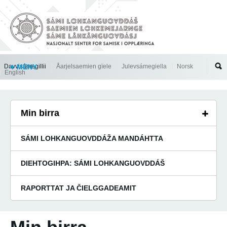
Jump to navigation
Davvisámegillii
MENY
Åarjelsaemien gïele
Julevsámegiella
Norsk
English
Min birra
SÁMI LOHKANGUOVDDÁŽA MANDÁHTTA
DIEHTOGIHPA: SÁMI LOHKANGUOVDDÁŠ
RAPORTTAT JA ČIELGGADEAMIT