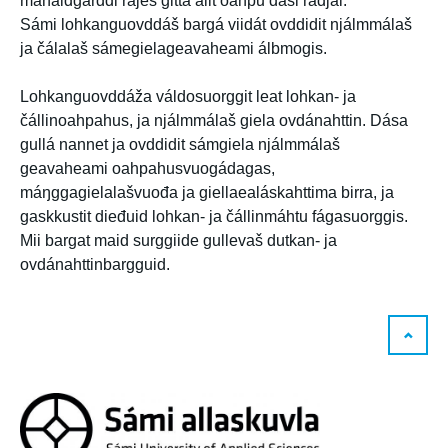
mánáidgárddi rájes gitta alit oahpu dási radjái.
Sámi lohkanguovddáš bargá viidát ovddidit njálmmálaš
ja čálalaš sámegielageavaheami álbmogis.
Lohkanguovddáža váldosuorggit leat lohkan- ja
čállinoahpahus, ja njálmmálaš giela ovdánahttin. Dása
gullá nannet ja ovddidit sámgiela njálmmálaš
geavaheami oahpahusvuogádagas,
máŋggagielalašvuođa ja giellaealáskahttima birra, ja
gaskkustit dieđuid lohkan- ja čállinmáhtu fágasuorggis.
Mii bargat maid surggiide gullevaš dutkan- ja
ovdánahttinbargguid.