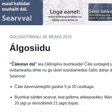
GOLGGOTMÁNU 28. BEAIVI 2015
Álgosiidu
“Čálestan dál”
lea čállingilvu buohkaide! Čále jurdagiid j
ovdamearka dihte nu go lávet sosiálamediai čállit, dahje da
Searvva!
Čále davvisámegillii gaskal 5 ja 20 cealkaga.
Buohkat sáhttet searvat, leat golbma ahkejoavkku: Mánát
20 jagi ja rávisolbmot 21 jagis bajás.