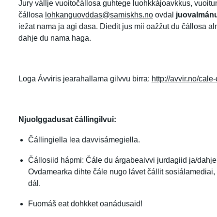
Jury vállje vuoitočállosa guhtege luohkkájoavkkus, vuoit
čállosa
lohkanguovddas@samiskhs.no
ovdal
juovalmánu 
iežat nama ja agi dasa. Dieđit jus mii oažžut du čállosa 
dahje du nama haga.
Loga Ávviris jearahallama gilvvu birra:
http://avvir.no/cale
Njuolggadusat čállingilvui:
Čállingiella lea davvisámegiella.
Čállosiid hápmi: Čále du árgabeaivvi jurdagiid ja/dahje 
Ovdamearka dihte čále nugo lávet čállit sosiálamediai, 
dál.
Fuomáš eat dohkket oanádusaid!