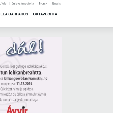
gïele
Julevsámegiella
Norsk
English
IELA OAHPAHUS
OKTAVUOHTA