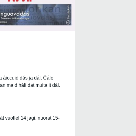
a áiccuid dás ja dál. Čále
n maid háliidat muitalit dál.
 vuollel 14 jagi, nuorat 15-