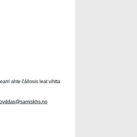
rri ahte čállosis leat vihtta
uovddas@samiskhs.no