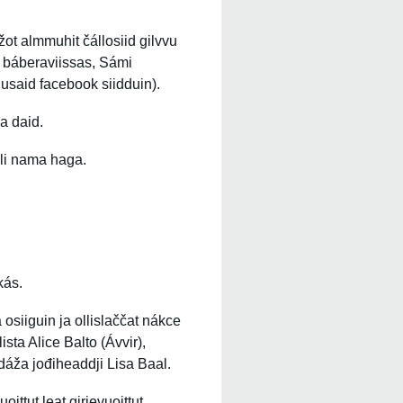
žžot almmuhit čállosiid gilvvu
a báberaviissas, Sámi
said facebook siidduin).
a daid.
lli nama haga.
kás.
 osiiguin ja ollislaččat nákce
ista Alice Balto (Ávvir),
ddáža jođiheaddji Lisa Baal.
ittut leat girjevuoittut.