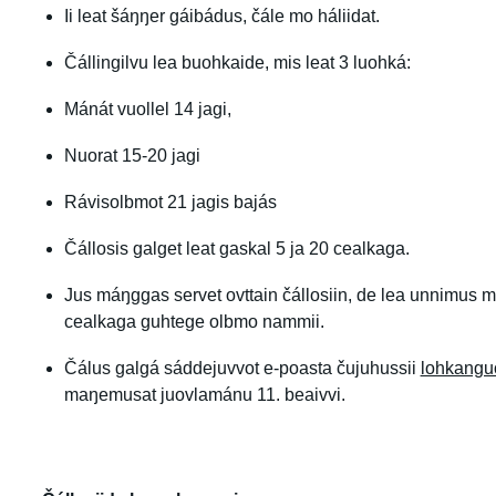
Ii leat šáŋŋer gáibádus, čále mo háliidat.
Čállingilvu lea buohkaide, mis leat 3 luohká:
Mánát vuollel 14 jagi,
Nuorat 15-20 jagi
Rávisolbmot 21 jagis bajás
Čállosis galget leat gaskal 5 ja 20 cealkaga.
Jus máŋggas servet ovttain čállosiin, de lea unnimus mea
cealkaga guhtege olbmo nammii.
Čálus galgá sáddejuvvot e-poasta čujuhussii
lohkang
maŋemusat juovlamánu 11. beaivvi.