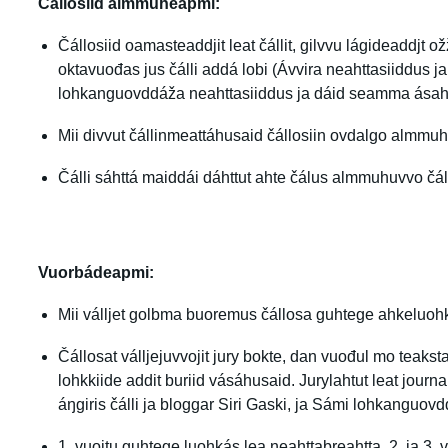
Čállosiid almmuheapmi:
Čállosiid oamasteaddjit leat čállit, gilvvu lágideaddjt o
oktavuođas jus čálli addá lobi (Ávvira neahttasiiddus j
lohkanguovddáža neahttasiiddus ja dáid seamma ásahu
Mii divvut čállinmeattáhusaid čállosiin ovdalgo almmuh
Čálli sáhttá maiddái dáhttut ahte čálus almmuhuvvo čá
Vuorbádeapmi:
Mii válljet golbma buoremus čállosa guhtege ahkeluoh
Čállosat válljejuvvojit jury bokte, dan vuođul mo teaksta
lohkkiide addit buriid vásáhusaid. Jurylahtut leat journal
áŋgiris čálli ja bloggar Siri Gaski, ja Sámi lohkanguov
1. vuoitu guhtege luohkás lea neahttabreahtta, 2. ja 3. vuo