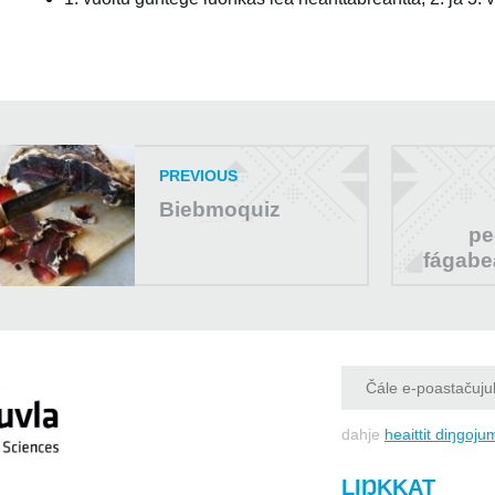
PREVIOUS
Biebmoquiz
pe
fágabe
dahje
heaittit diŋgoju
LIŊKKAT