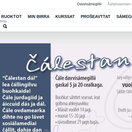
Jump to navigation
Davvisámegillii
Åarjelsaemien 
RUOKTOT
MIN BIRRA
KURSSAT
PROŠEAVTTAT
SÁMEG