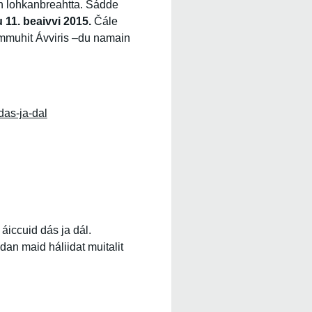
un lohkanbreahtta. Sádde
11. beaivvi 2015.
Čále
almmuhit Ávviris –du namain
-das-ja-dal
áiccuid dás ja dál.
dan maid háliidat muitalit