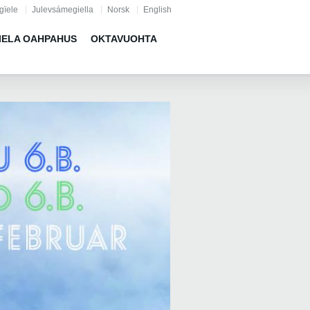
gïele
Julevsámegiella
Norsk
English
IELA OAHPAHUS
OKTAVUOHTA