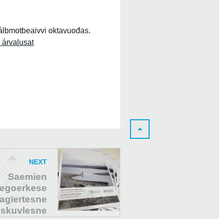
lbmotbeaivvi oktavuođas.
 árvalusat
NEXT
Saemien
regoerkese
agïertesne
h skuvlesne