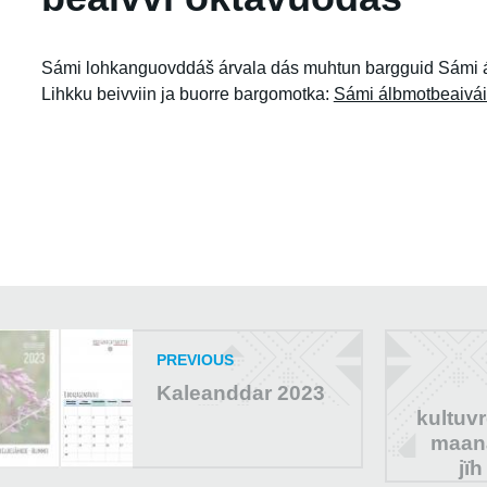
Sámi lohkanguovddáš árvala dás muhtun bargguid Sámi á
Lihkku beivviin ja buorre bargomotka:
Sámi álbmotbeaivái
PREVIOUS
Kaleanddar 2023
kultuv
maan
jï