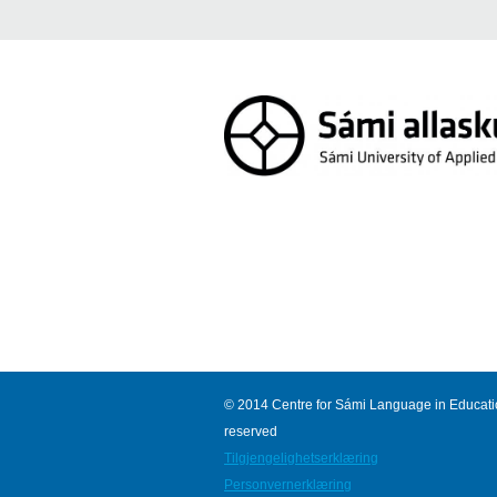
© 2014 Centre for Sámi Language in Education
reserved
Tilgjengelighetserklæring
Personvernerklæring