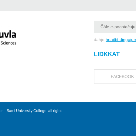
dahje
heaittit diŋgoju
LIŊKKAT
FACEBOOK
 - Sámi University College, all rights