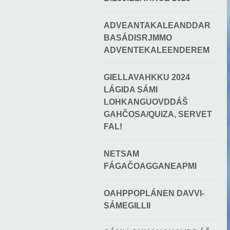
ADVEANTAKALEANDDAR
BASÁDISRJMMO
ADVENTEKALEENDEREM
GIELLAVAHKKU 2024
LÁGIDA SÁMI
LOHKANGUOVDDÁŠ
GAHČOSA/QUIZA, SERVET
FAL!
NETSAM
FÁGAČOAGGANEAPMI
OAHPPOPLÁNEN DAVVI-
SÁMEGILLII