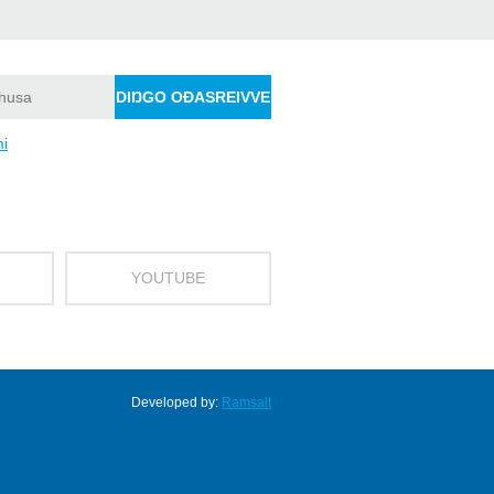
mi
YOUTUBE
Developed by:
Ramsalt