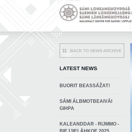
BACK TO NEWS ARCHIVE
LATEST NEWS
BUORIT BEASSÁŽAT!
SÁMI ÁLBMOTBEAIVÁI
GIHPA
KALEANDDAR - RIJMMO -
BIEJJIELÅHKOE 2025