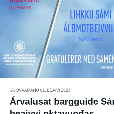
GUOVVAMÁNU 01. BEAIVI 2023
Árvalusat bargguide Sá
beaivvi oktavuođas