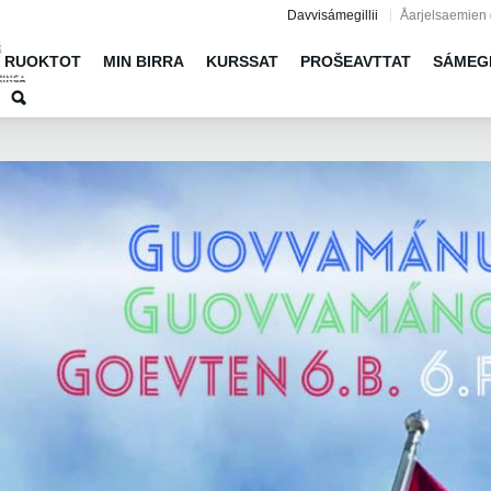
Jump to navigation
Davvisámegillii
Åarjelsaemien 
RUOKTOT
MIN BIRRA
KURSSAT
PROŠEAVTTAT
SÁMEG