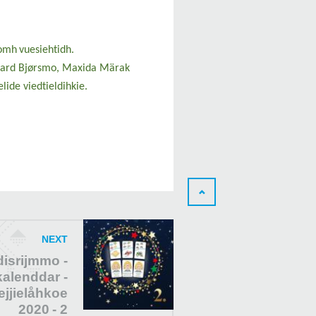
jomh
vuesiehtidh
.
egard Bjørsmo, Maxida Märak
lide viedtieldihkie.
NEXT
isrijmmo -
alenddar -
ejjielåhkoe
2020 - 2