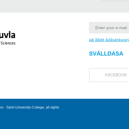
jali ållidit ådåsáhkagir
SVÁLLDASA
FACEBOOK
 - Sámi University College, all rights