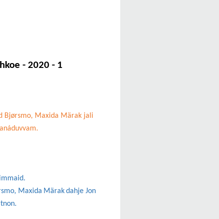
åhkoe
-
2020 - 1
ard Bjørsmo, Maxida Märak jali
 tjanáduvvam.
immaid
.
rsmo
,
Maxida
Märak
dahje
Jon
atnon
.