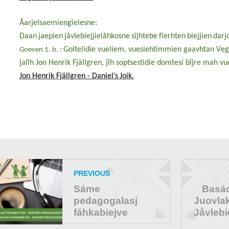
Åarjelsaemiengïelesne
:
Daan
jaepien
jåvlebiejjielåhkosne
sïjhtebe
fïerhten
biejjien
dar
Goltelidie vueliem, vuesiehtimmien gaavhtan V
Goeven 1. b. :
jallh Jon Henrik Fjällgren, jïh soptsestidie domtesi bïjre mah vue
Jon Henrik
Fjällgren
-
Daniel’s
Joik.
PREVIOUS
Sáme
Basád
pedagogalasj
Juovlak
fáhkabiejve
Jåvlebi