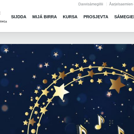
Jump to navigation
Davvisámegillii
Åarjelsaemien 
SIJDDA
MIJÁ BIRRA
KURSA
PROSJEVTA
SÁMEGIE