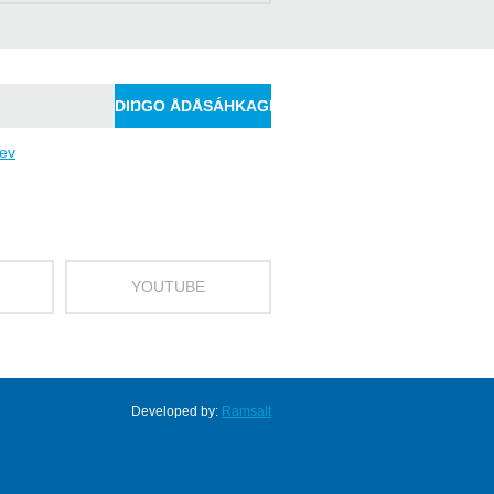
jev
YOUTUBE
Developed by:
Ramsalt