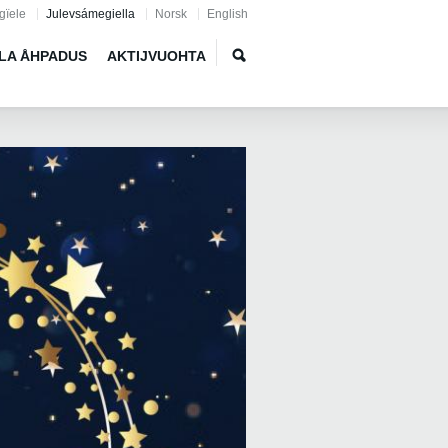
gïele
Julevsámegiella
Norsk
English
LA ÅHPADUS
AKTIJVUOHTA