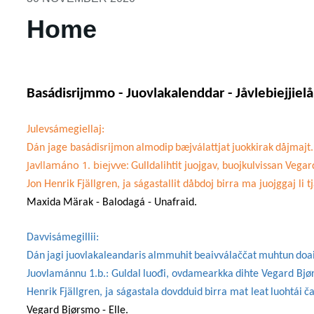
Home
Basádisrijmmo - Juovlakalenddar -
Jåvlebiejjiel
Julevsámegiellaj
:
Dán
jage
basádis
rijmon
almodip
bæjválattjat
juokkirak
dåjmajt
.
Javllamáno 1. biejvve:
Gulldalihtit juojgav, buojkulvissan Veg
Jon Henrik Fjällgren, ja ságastallit dåbdoj birra ma juojggaj li
Maxida
Märak
-
Balodagá
-
Unafraid.
Davvisámegillii
:
Dán
jagi
juovlakaleandaris
almmuhit
beaivválaččat
muhtun
d
oa
Juovlamánnu 1.b.:
Guldal
luođi
,
ovdamearkka
dihte
Vegard
Bjø
Henrik
Fjällgren
, ja
ságastala
dovdduid
birra
mat
leat
luohtái
č
Vegard
Bjørsmo
- Elle.