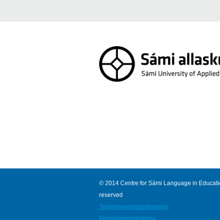
© 2014 Centre for Sámi Language in Education
reserved
Tilgjengelighetserklæring
Personvernerklæring