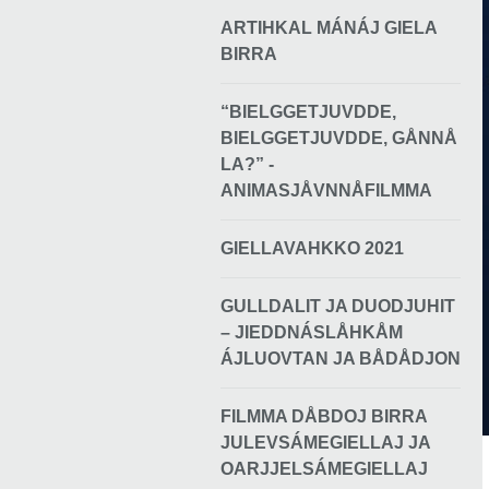
ARTIHKAL MÁNÁJ GIELA
BIRRA
“BIELGGETJUVDDE,
BIELGGETJUVDDE, GÅNNÅ
LA?” -
ANIMASJÅVNNÅFILMMA
GIELLAVAHKKO 2021
GULLDALIT JA DUODJUHIT
– JIEDDNÁSLÅHKÅM
ÁJLUOVTAN JA BÅDÅDJON
FILMMA DÅBDOJ BIRRA
JULEVSÁMEGIELLAJ JA
OARJJELSÁMEGIELLAJ