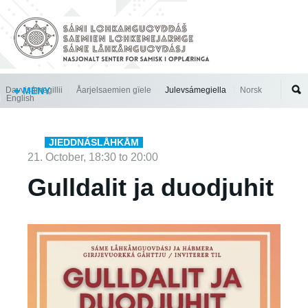
Jump to navigation
Davvisámegillii
MENY
Åarjelsaemien gïele
Julevsámegiella
Norsk
English
JIEDDNÁSLÅHKÅM
21. October,
18:30
to
20:00
Gulldalit ja duodjuhit