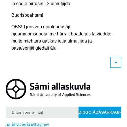
la sadje birrusin 12 ulmutjijda.
Buorisboahtem!
OBS! Tjuovvop njuolgadusájt
njoammomsuodjalime hárráj; boade jus la vieddje,
mujte miehtara gaskav ietjá ulmutjijda ja
basá/sprijtti giedajt álu.
jali ållidit ådåsáhkagirjev