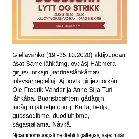
Giellavahko (19.-25.10.2020) aktijvuodan
ásat Sáme låhkåmguovdásj Hábmera
girjjevuorkájn jieddnáslåhkåmav
julevsámegiellaj, Ájluovta girjjevuorkán.
Ole Fredrik Vándar ja Anne Silja Turi
låhkåba. Buorisboahtem gådågijn,
lådågijn jali ietjá duojij. Káffa, tiedja,
guossodibme, duodjuhibme,
ságastallama. Nåvkå.
Njoammomsuodjalime diehti li gallegasj saje; miján