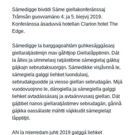
Sámedigge bivddi Sáme giellakonferánssaj
Tråmsån guovvamáno 4. ja 5. biejvij 2019.
Konferánssa ásaduvvá hotellan Clarion hotel The
Edge.
Sámedigge la barggagoahtám guhkesájggásasj
giellaratjástimijn mav gåhttjop Giellalåpptimin. Dát
la ålles ja ulmmelasj ratjástibme sámegielaj gáktuj
gájkajn sebrudaksuorgijn. Sámedikke visjåvnnå le,
sámegiela galggi liehket luondulasj,
sebrudakguodde ja viesso giellan sebrudagán. Mijá
vuodovuojnno le, dárogiella ja sámegiella galggi
liehket avtadássásasj ja avtaárvvusasj giellan. Dát
gájbbet nanos giellaratjástimev sebrudagán, gånnå
gájkka oassálaste máhtti vájkkudit sámegielajt
låpptitjit.
AN la mierredam juhti 2019 galggá liehket