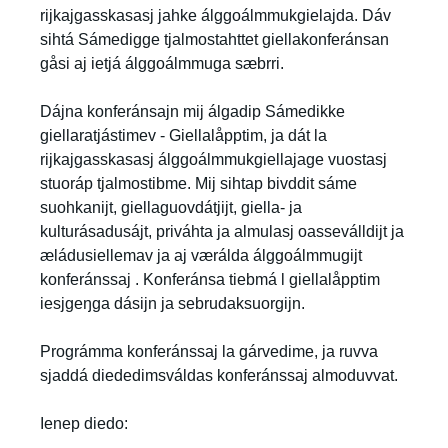
rijkajgasskasasj jahke álggoálmmukgielajda. Dáv
sihtá Sámedigge tjalmostahttet giellakonferánsan
gåsi aj ietjá álggoálmmuga sæbrri.
Dájna konferánsajn mij álgadip Sámedikke
giellaratjástimev - Giellalåpptim, ja dát la
rijkajgasskasasj álggoálmmukgiellajage vuostasj
stuoráp tjalmostibme. Mij sihtap bivddit sáme
suohkanijt, giellaguovdátjijt, giella- ja
kulturásadusájt, priváhta ja almulasj oasseválldijt ja
æládusiellemav ja aj værálda álggoálmmugijt
konferánssaj . Konferánsa tiebmá l giellalåpptim
iesjgeŋga dásijn ja sebrudaksuorgijn.
Prográmma konferánssaj la gárvedime, ja ruvva
sjaddá diededimsváldas konferánssaj almoduvvat.
Ienep diedo: