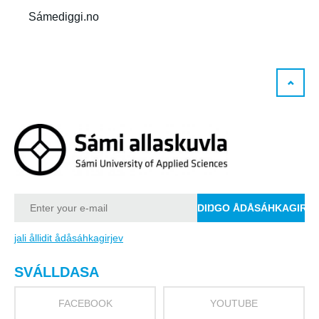
Sámediggi.no
jali ållidit ådåsáhkagirjev
SVÁLLDASA
FACEBOOK
YOUTUBE