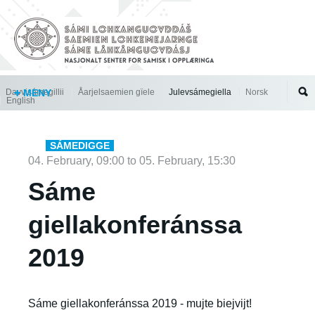
Jump to navigation
Davvisámegillii
MENY
Åarjelsaemien gïele
Julevsámegiella
Norsk
English
SÁMEDIGGE
04. February, 09:00
to
05. February, 15:30
Sáme
giellakonferánssa
2019
Sáme giellakonferánssa 2019 - mujte biejvijt!