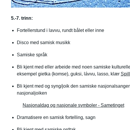
5.-7. trinn:
Fortellerstund i lavvu, rundt bålet eller inne
Disco med samisk musikk
Samiske språk
Bli kjent med eller arbeide med noen samiske kulturell
eksempel gietka (komse), guksi, lávvu, lasso, klær
Spil
Bli kjent med og syng/joik den samiske nasjonalsangen
nasjonaljoiken
Nasjonaldag og nasjonale symboler - Sametinget
Dramatisere en samisk fortelling, sagn
Bli kjent med samiske ordtak