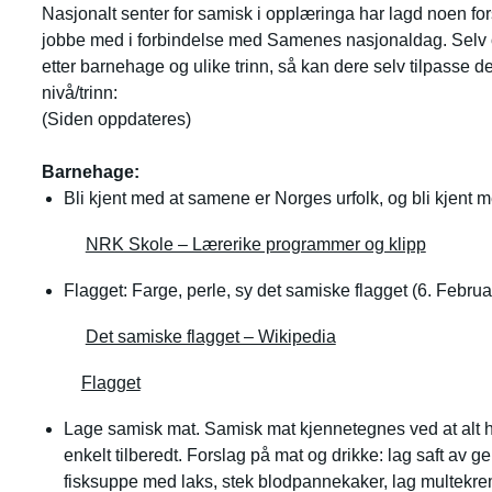
Nasjonalt senter for samisk i opplæringa har lagd noen fo
jobbe med i forbindelse med Samenes nasjonaldag. Selv o
etter barnehage og ulike trinn, så kan dere selv tilpasse de
nivå/trinn:
(Siden oppdateres)
Barnehage:
Bli kjent med at samene er Norges urfolk, og bli kjent 
NRK Skole – Lærerike programmer og klipp
Flagget: Farge, perle, sy det samiske flagget (6. Febru
Det samiske flagget – Wikipedia
Flagget
Lage samisk mat. Samisk mat kjennetegnes ved at alt hø
enkelt tilberedt. Forslag på mat og drikke: lag saft av ge
fisksuppe med laks, stek blodpannekaker, lag multekre