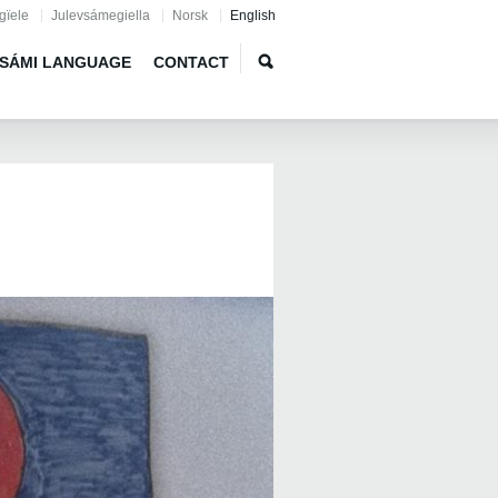
gïele
Julevsámegiella
Norsk
English
SÁMI LANGUAGE
CONTACT