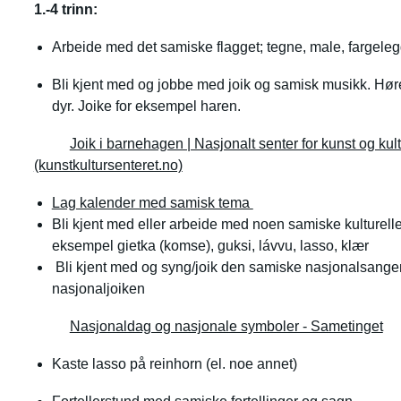
1.-4 trinn:
Arbeide med det samiske flagget; tegne, male, fargelegg
Bli kjent med og jobbe med joik og samisk musikk. Hør
dyr. Joike for eksempel haren.
Joik i barnehagen | Nasjonalt senter for kunst og kul
(kunstkultursenteret.no)
Lag kalender med samisk tema
Bli kjent med eller arbeide med noen samiske kulturell
eksempel gietka (komse), guksi, lávvu, lasso, klær
Bli kjent med og syng/joik den samiske nasjonalsange
nasjonaljoiken
Nasjonaldag og nasjonale symboler - Sametinget
Kaste lasso på reinhorn (el. noe annet)