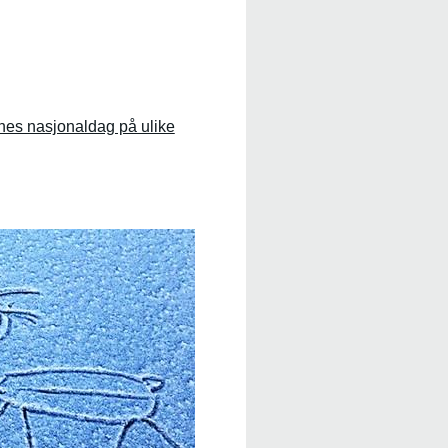
enes nasjonaldag på ulike