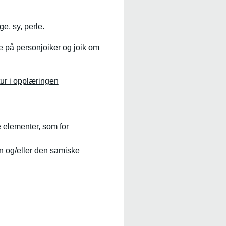
e, sy, perle.
e på personjoiker og joik om
tur i opplæringen
e elementer, som for
n og/eller den samiske