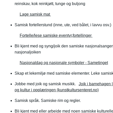
reinskav, kok reinkjøtt, tunge og buljong
Lage samisk mat
Samisk fortellerstund (inne, ute, ved bålet, i lavvu osv.)
Fortelle/lese samiske eventyr,fortellinger
Bli kjent med og syng/joik den samiske nasjonalsangen
nasjonaljoiken
Nasjonaldag og nasjonale symboler - Sametinget
Skap et lekemiljø med samiske elementer. Leke samiske
Jobbe med joik og samisk musikk.
Joik i barnehagen |
og kultur i opplæringen (kunstkultursenteret.no)
Samisk språk. Samiske rim og regler.
Bli kjent med eller arbeide med noen samiske kulturell