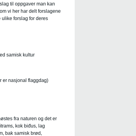
rslag til oppgaver man kan
m vi her har delt forslagene
 ulike forslag for deres
med samisk kultur
ar er nasjonal flaggdag)
stes fra naturen og det er
itrams, kok biđus, lag
m, bak samisk brød,