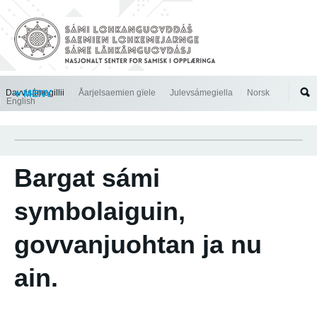
Jump to navigation
Davvisámegillii
MENY
Åarjelsaemien gïele
Julevsámegiella
Norsk
English
Bargat sámi
symbolaiguin,
govvanjuohtan ja nu
ain.