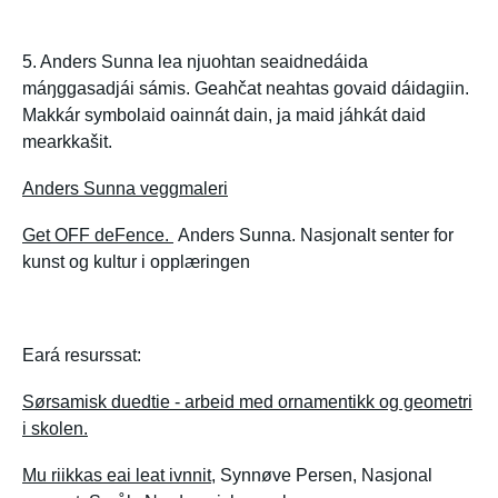
5. Anders Sunna lea njuohtan seaidnedáida
máŋggasadjái sámis. Geahčat neahtas govaid dáidagiin.
Makkár symbolaid oainnát dain, ja maid jáhkát daid
mearkkašit.
Anders Sunna veggmaleri
Get OFF deFence.
Anders Sunna. Nasjonalt senter for
kunst og kultur i opplæringen
Eará resurssat:
Sørsamisk duedtie - arbeid med ornamentikk og geometri
i skolen.
Mu riikkas eai leat ivnnit
, Synnøve Persen, Nasjonal