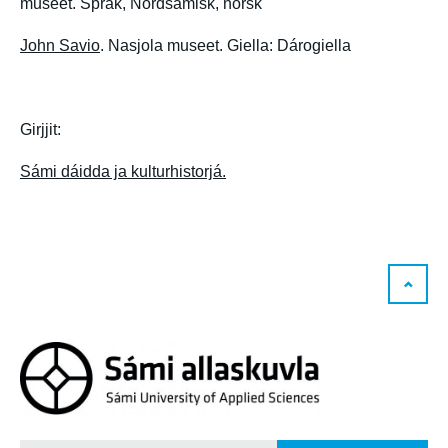
museet. Språk, Nordsamisk, norsk
John Savio
. Nasjola museet. Giella: Dárogiella
Girjjit:
Sámi dáidda ja kulturhistorjá.