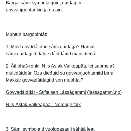
Bargat sámi symbolaiguin, dáidagiin,
govvanjuohtamiin ja nu ain.
Muhtun bargobihtát:
1. Movt dovddát don sámi dáidaga? Namut
sámi dáidagiid dahje dáiddáriid maid dieđát.
2. Áillohaš-rohki, Nils Aslak Valkeapää, lei sápmelaš
multidáiddár. Oza dieđuid su govvanjuohtamiid birra.
Makkár govvadáidagiid son njuohtai?
Govvadáiddár - Stiftelsen Lásságámmi (lassagammi.no)
Nils-Aslak Valkeapää - Nordlige folk
3. Sámi symbolaid vuolggasadji sáhttá leat