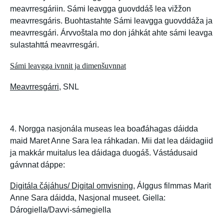
meavrresgáriin. Sámi leavgga guovddáš lea vižžon
meavrresgáris. Buohtastahte Sámi leavgga guovddáža ja
meavrresgári. Árvvoštala mo don jáhkát ahte sámi leavga
sulastahttá meavrresgári.
Sámi leavgga ivnnit ja dimenšuvnnat
Meavrresgárri
, SNL
4. Norgga nasjonála museas lea boađáhagas dáidda
maid Maret Anne Sara lea ráhkadan. Mii dat lea dáidagiid
ja makkár muitalus lea dáidaga duogáš. Vástádusaid
gávnnat dáppe:
Digitála čájáhus/ Digital omvisning
, Álggus filmmas Marit
Anne Sara dáidda, Nasjonal museet. Giella:
Dárogiella/Davvi-sámegiella