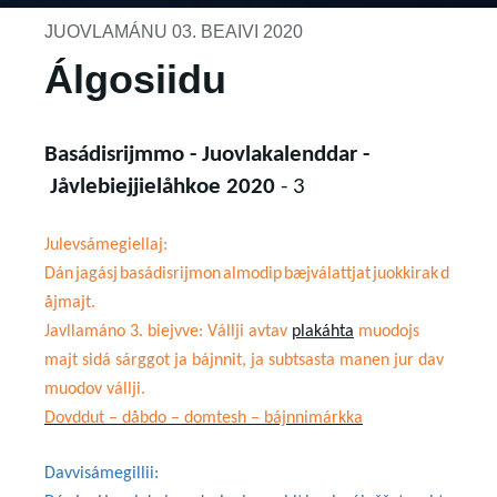
JUOVLAMÁNU 03. BEAIVI 2020
Álgosiidu
Basádisrijmmo
-
Juovlakalenddar -
Jåvlebiejjielåhkoe
2020
- 3
Julevsámegiellaj
:
Dán
jagásj
basádisrijmon
almodip
bæjválattjat
juokkirak
d
åjmajt
.
Javllamáno 3. biejvve:
Vállji avtav
plakáhta
muodojs
majt sidá sárggot ja bájnnit, ja subtsasta manen jur dav
muodov vállji.
Dovddut
–
dåbdo
–
domtesh
–
bájnnimárkka
Davvisámegillii
: