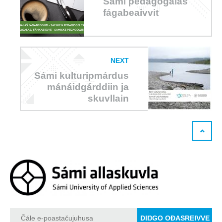
Sámi pedagogalaš
fágabeaivvit
NEXT
Sámi kulturipmárdus
mánáidgárddiin ja
skuvllain