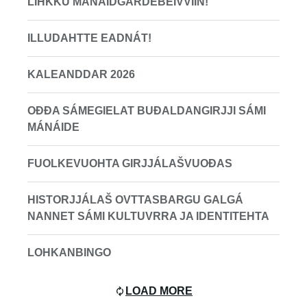
LIHKKU MÁNÁIDGÁRDEBEIVVIIN!
ILLUDAHTTE EADNÁT!
KALEANDDAR 2026
OĐĐA SÁMEGIELAT BUĐALDANGIRJJI SÁMI
MÁNÁIDE
FUOLKEVUOHTA GIRJJÁLAŠVUOĐAS
HISTORJJÁLAŠ OVTTASBARGU GALGÁ
NANNET SÁMI KULTUVRRA JA IDENTITEHTA
LOHKANBINGO
LOAD MORE