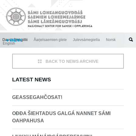
Jump to navigation
Davvisámegillii
MENY
Åarjelsaemien gïele
Julevsámegiella
Norsk
English
BACK TO NEWS ARCHIVE
LATEST NEWS
GEASSEGAHČOSAT!
OĐĐA ŠIEHTADUS GALGÁ NANNET SÁMI
OAHPAHUSA