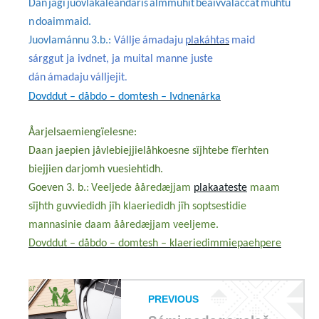
Dán
jagi
juovlakaleandaris
almmuhit
beaivválaččat
muhtu
n
doaimmaid
.
Juovlamánnu
3
.b.:
V
állje
ámadaju
plakáhtas
maid
sárggut
ja
ivdnet
, ja
muital
manne
juste
d
á
n
ámadaju
válljejit
.
Dovddut
–
dåbdo
–
domtesh
–
Ivdnenárka
Åarjelsaemiengïelesne:
Daan jaepien jåvlebiejjielåhkoesne sïjhtebe fïerhten
biejjien darjomh vuesiehtidh.
Goeven
3
. b.
:
Veeljede ååredæjjam
plakaateste
maam
sïjhth guvviedidh jïh klaeriedidh jïh soptsestidie
mannasinie daam ååredæjjam veeljeme.
Dovddut
–
dåbdo
–
domtesh
–
klaeriedimmiepaehpere
PREVIOUS