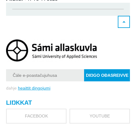
dahje
heaittit diŋgojumi
LIŊKKAT
FACEBOOK
YOUTUBE