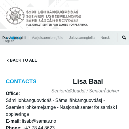
Jump to navigation
Davvisámegillii
MENY
Åarjelsaemien gïele
Julevsámegiella
Norsk
English
BACK TO ALL
Lisa Baal
CONTACTS
Seniorráđđeaddi / Seniorrådgiver
Office:
Sámi lohkanguovddáš - Sáme låhkåmguovdásj -
Saemien lohkemejarnge - Nasjonalt senter for samisk i
opplæringa
E-mail:
lisab@samas.no
Phone:
+47 78 44 8623