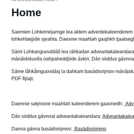
Home
Saemien Lohkemejarnge lea aktem adventekaleenderem 
lohkehtæjjide sjeahta. Daesnie maahtah gaajhkh tjaatse
Sámi Lohkanguovddáš lea ráhkadan adveantakaleandara 
mánáidskuvlla oahpaheddjiide ávkin. Dán siiddus gávnnat
Sáme låhkåmguovdásj la dahkam basádisrijmov mánájskå
PDF-fijlajt.
Daennie sæjrosne maahtah kaleenderem gaavnedh:
Adv
Dán siiddus gávnnat adveantakaleandara:
Adveantakale
Danna gávna basádisrijmov:
Basádisrij
mmo