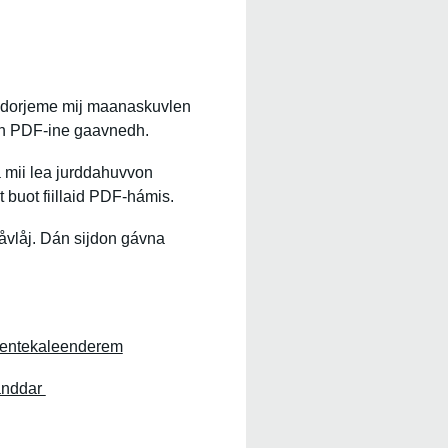
dorjeme mij maanaskuvlen
gh PDF-ine gaavnedh.
mii lea jurddahuvvon
 buot fiillaid PDF-hámis.
vlåj. Dán sijdon gávna
entekaleenderem
anddar