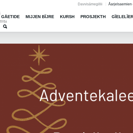
Jump to navigation
Davvisámegillii
Åarjelsaemien 
GÅETIDE
MIJJEN BÏJRE
KURSH
PROSJEKTH
GÏELELÏE