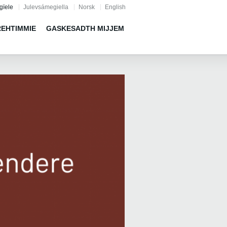
gïele
Julevsámegiella
Norsk
English
REHTIMMIE
GASKESADTH MIJJEM