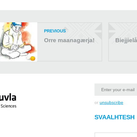
PREVIOUS
Orre maanagærja!
Biejjie
or
unsubscribe
SVAALHTESH