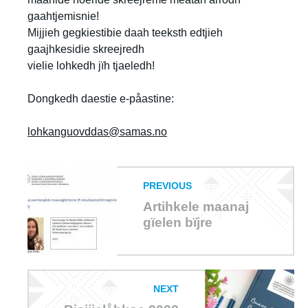
gaahtjemisnie!
Mijjieh gegkiestibie daah teeksth edtjieh
gaajhkesidie skreejredh
vielie lohkedh jïh tjaeledh!
Dongkedh daestie e-påastine:
lohkanguovddas@samas.no
PREVIOUS
Artihkele maanaj
gïelen bïjre
NEXT