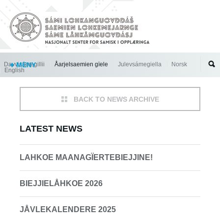
Jump to navigation
Davvisámegillii
MENY
Åarjelsaemien gïele
Julevsámegiella
Norsk
English
BACK TO NEWS ARCHIVE
LATEST NEWS
LAHKOE MAANAGÏERTEBIEJJINE!
BIEJJIELÅHKOE 2026
JÅVLEKALENDERE 2025