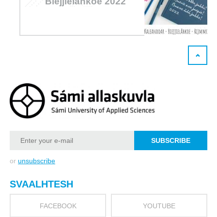
Biejjielåhkoe 2022
or
unsubscribe
SVAALHTESH
FACEBOOK
YOUTUBE