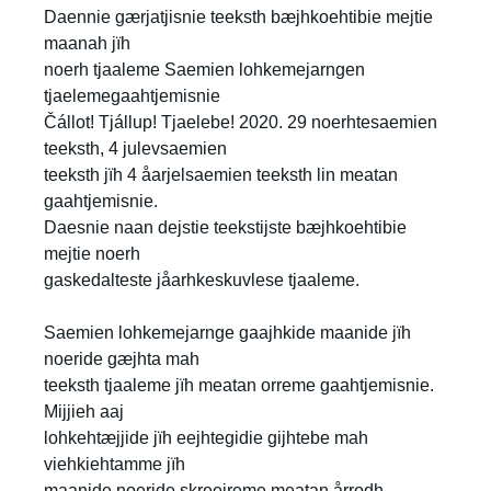
Daennie gærjatjisnie teeksth bæjhkoehtibie mejtie
maanah jïh
noerh tjaaleme Saemien lohkemejarngen
tjaelemegaahtjemisnie
Čállot! Tjállup! Tjaelebe! 2020. 29 noerhtesaemien
teeksth, 4 julevsaemien
teeksth jïh 4 åarjelsaemien teeksth lin meatan
gaahtjemisnie.
Daesnie naan dejstie teekstijste bæjhkoehtibie
mejtie noerh
gaskedalteste jåarhkeskuvlese tjaaleme.
Saemien lohkemejarnge gaajhkide maanide jïh
noeride gæjhta mah
teeksth tjaaleme jïh meatan orreme gaahtjemisnie.
Mijjieh aaj
lohkehtæjjide jïh eejhtegidie gijhtebe mah
viehkiehtamme jïh
maanide noeride skreejreme meatan årrodh