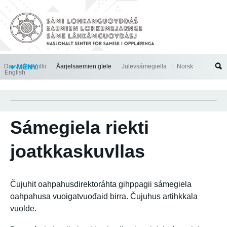
Jump to navigation
Davvisámegillii
MENY
Åarjelsaemien gïele
Julevsámegiella
Norsk
English
Sámegiela riekti
joatkkaskuvllas
Čujuhit oahpahusdirektoráhta gihppagii sámegiela
oahpahusa vuoigatvuođaid birra. Čujuhus artihkkala
vuolde.