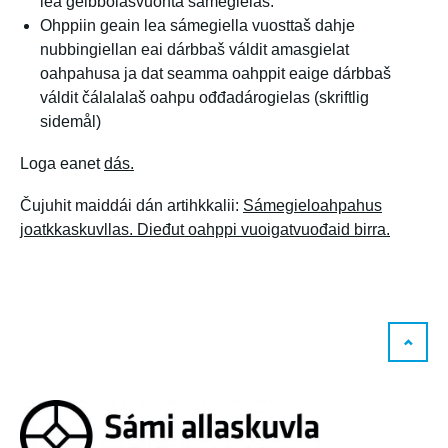
lea gelbbolašvuohta sámegielas.
Ohppiin geain lea sámegiella vuosttaš dahje
nubbingiellan eai dárbbaš váldit amasgielat
oahpahusa ja dat seamma oahppit eaige dárbbaš
váldit čálalalaš oahpu ođđadárogielas (skriftlig
sidemål)
Loga eanet
dás.
Čujuhit maiddái dán artihkkalii:
Sámegieloahpahus
joatkkaskuvllas. Dieđut oahppi vuoigatvuođaid birra.