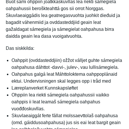
Buot sámi ohppiin joatkkaskuvllas lea riekti sámegiela
oahpahussii beroškteahttá gos sii orrot Norggas.
Skuvlaeaiggádis lea geatnegasvuohta juohkit dieđuid ja
bagadit váhenmiid ja ovddasteddjiid geain leat
gažaldagat sámegiela ja sámegielat oahpahusa birra
daidda geain lea dasa vuoigatvuohta.
Das siskkilda:
Oahppit (ovddasteddjiin) ožžot válljet guhte sámegiela
oahpahusa dáhttot -davvi-, julev-, vau lullisámegiela.
Oahpahus galgá leat Máhttoloktema oahppoplánaid
ektui. Undervisningen skal legges opp i tråd med
Læreplanverket Kunnskapsløftet
Ohppiin lea riekti sámegiela oahpahussii vaikko
oahppis ii leat leamaš sámegiela oahpahus
vuođđoskuvllas.
Skuvlaeaiggát ferte fállat molssaevttolaš oahpahusa
(omd. gáiddusoahpahusa) jus sis eai leat bargit geain