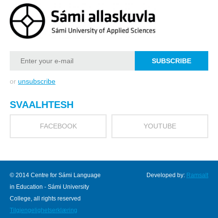
or
unsubscribe
SVAALHTESH
FACEBOOK
YOUTUBE
© 2014 Centre for Sámi Language
Developed by:
Ramsalt
in Education - Sámi University
College, all rights reserved
Tilgjengelighetserklæring