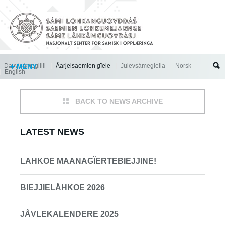
Jump to navigation
Davvisámegillii
MENY
Åarjelsaemien gïele
Julevsámegiella
Norsk
English
BACK TO NEWS ARCHIVE
LATEST NEWS
LAHKOE MAANAGÏERTEBIEJJINE!
BIEJJIELÅHKOE 2026
JÅVLEKALENDERE 2025