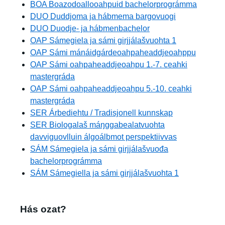
BOA Boazodoallooahpuid bachelorprográmma
DUO Duddjoma ja hábmema bargovuogi
DUO Duodje- ja hábmenbachelor
OAP Sámegiela ja sámi girjjálašvuohta 1
OAP Sámi mánáidgárdeoahpaheaddjeoahppu
OAP Sámi oahpaheaddjeoahpu 1.-7. ceahki
mastergráda
OAP Sámi oahpaheaddjeoahpu 5.-10. ceahki
mastergráda
SER Árbediehtu / Tradisjonell kunnskap
SER Biologalaš máŋggabealatvuohta
davviguovlluin álgoálbmot perspektiivvas
SÁM Sámegiela ja sámi girjjálašvuođa
bachelorprográmma
SÁM Sámegiella ja sámi girjjálašvuohta 1
Hás ozat?