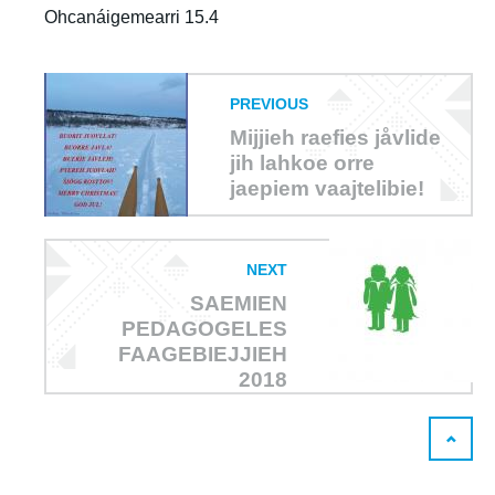
Ohcanáigemearri 15.4
PREVIOUS
Mijjieh raefies jåvlide
jih lahkoe orre
jaepiem vaajtelibie!
NEXT
SAEMIEN
PEDAGOGELES
FAAGEBIEJJIEH
2018