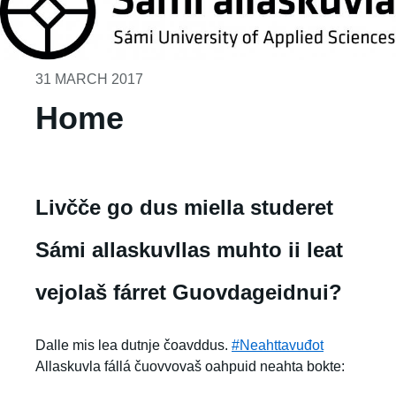
31 MARCH 2017
Home
Livčče go dus miella studeret
Sámi allaskuvllas muhto ii leat
vejolaš fárret Guovdageidnui?
Dalle mis lea dutnje čoavddus.
#Neahttavuđot
Allaskuvla fállá čuovvovaš oahpuid neahta bokte: