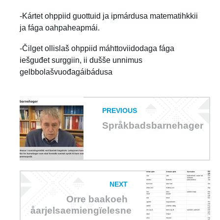
-Kártet ohppiid guottuid ja ipmárdusa matematihkkii
ja fága oahpaheapmái.
-Čilget ollislaš ohppiid máhttoviidodaga fága
iešguđet surggiin, ii dušše unnimus
gelbbolašvuođagáibádusa
PREVIOUS
Språkbadsbarnehager
NEXT
Orre baakoeh
åarjelsaemiengïelesne