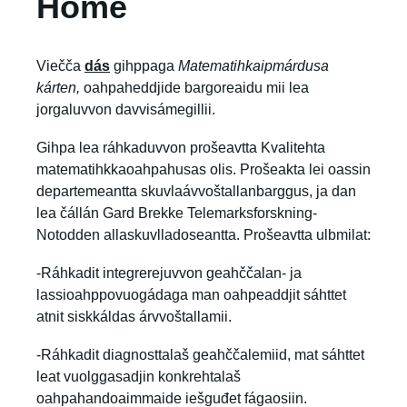
Home
Viečča
dás
gihppaga
Matematihkaipmárdusa
kárten,
oahpaheddjide bargoreaidu mii lea
jorgaluvvon davvisámegillii.
Gihpa lea ráhkaduvvon prošeavtta Kvalitehta
matematihkkaoahpahusas olis. Prošeakta lei oassin
departemeantta skuvlaávvoštallanbarggus, ja dan
lea čállán Gard Brekke Telemarksforskning-
Notodden allaskuvlladoseantta. Prošeavtta ulbmilat:
-Ráhkadit integrerejuvvon geahččalan- ja
lassioahppovuogádaga man oahpeaddjit sáhttet
atnit siskkáldas árvvoštallamii.
-Ráhkadit diagnosttalaš geahččalemiid, mat sáhttet
leat vuolggasadjin konkrehtalaš
oahpahandoaimmaide iešguđet fágaosiin.