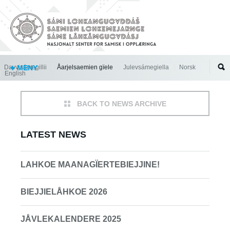
Jump to navigation
Davvisámegillii
MENY
Åarjelsaemien gïele
Julevsámegiella
Norsk
English
BACK TO NEWS ARCHIVE
LATEST NEWS
LAHKOE MAANAGÏERTEBIEJJINE!
BIEJJIELÅHKOE 2026
JÅVLEKALENDERE 2025