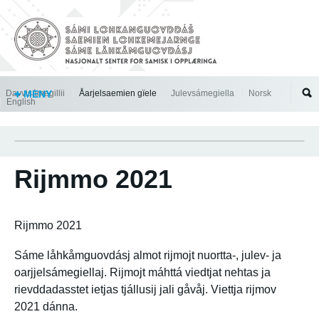
Jump to navigation
Davvisámegillii
MENY
Åarjelsaemien gïele
Julevsámegiella
Norsk
English
Rijmmo 2021
Rijmmo 2021
Sáme låhkåmguovdásj almot rijmojt nuortta-, julev- ja
oarjjelsámegiellaj. Rijmojt máhttá viedtjat nehtas ja
rievddadasstet ietjas tjállusij jali gåvåj. Viettja rijmov
2021 dánna.