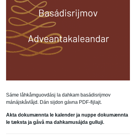
Sáme låhkåmguovdásj la dahkam basádisrijmov
mánájskåvlåjd. Dán sijdon gávna PDF-fijlajt.
Akta dokumænnta le kalender ja nuppe dokumænnta
le tæksta ja gåvå ma dahkamusájda gulluji.