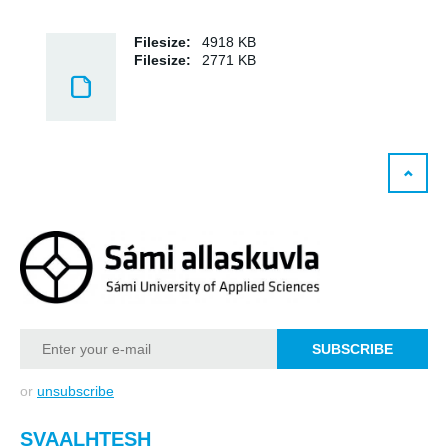
Filesize:
4918 KB
Filesize:
2771 KB
or
unsubscribe
SVAALHTESH