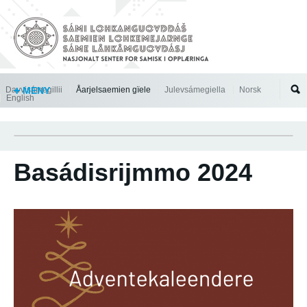
Jump to navigation
Davvisámegillii
MENY
Åarjelsaemien gïele
Julevsámegiella
Norsk
English
Basádisrijmmo 2024