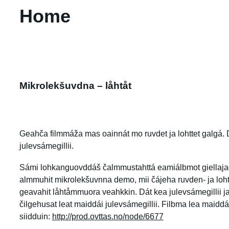
Home
Mikrolekšuvdna – låhtåt
Geahča filmmáža mas oainnát mo ruvdet ja lohttet galgá. 
julevsámegillii.
Sámi lohkanguovddáš čalmmustahttá eamiálbmot giellaja
almmuhit mikrolekšuvnna demo, mii čájeha ruvden- ja loht
geavahit låhtåmmuora veahkkin. Dát kea julevsámegillii j
čilgehusat leat maiddái julevsámegillii. Filbma lea maid
siidduin:
http://prod.ovttas.no/node/6677