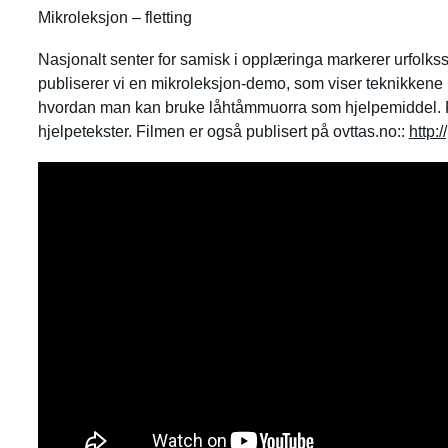
Mikroleksjon – fletting
Nasjonalt senter for samisk i opplæringa markerer urfolks
publiserer vi en mikroleksjon-demo, som viser teknikkene ru
hvordan man kan bruke låhtåmmuorra som hjelpemiddel. 
hjelpetekster. Filmen er også publisert på ovttas.no::
http: