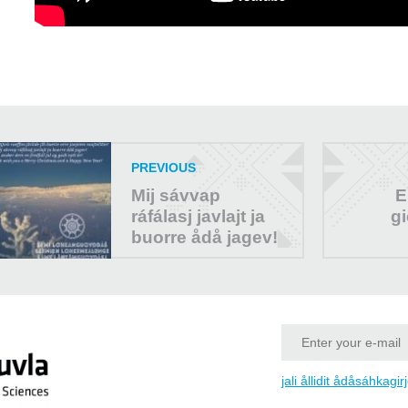
PREVIOUS
Mij sávvap
E
ráfálasj javlajt ja
gi
buorre ådå jagev!
jali ållidit ådåsáhkagir