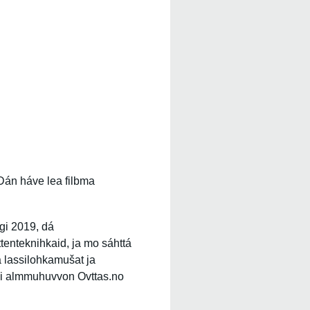
Dán háve lea filbma
gi 2019, dá
tenteknihkaid, ja mo sáhttá
a lassilohkamušat ja
dái almmuhuvvon Ovttas.no