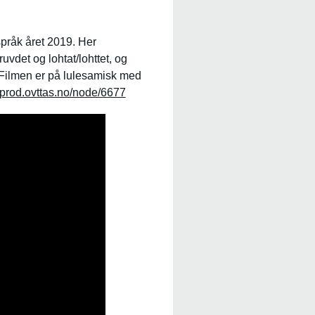
språk året 2019. Her
vdet og lohtat/lohttet, og
Filmen er på lulesamisk med
//prod.ovttas.no/node/6677