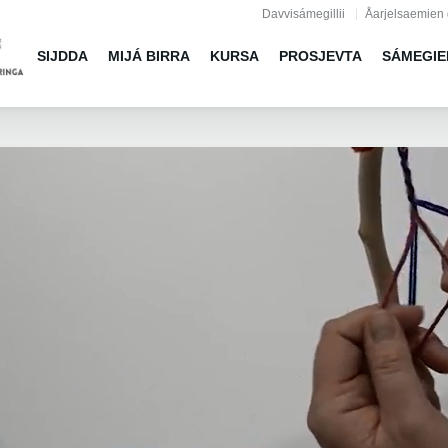
Jump to navigation
Davvisámegillii
Åarjelsaemien 
SIJDDA
MIJÁ BIRRA
KURSA
PROSJEVTA
SÁMEGIE