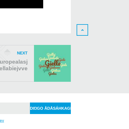
NEXT
uropealasj
ellabiejvve
jev