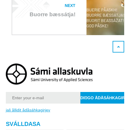
NEXT
Buorre bæssátja!
jali ållidit ådåsáhkagirjev
SVÁLLDASA