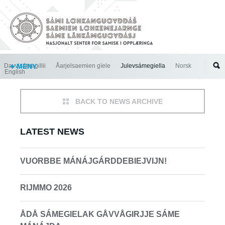
Jump to navigation
Davvisámegillii
MENY
Åarjelsaemien gïele
Julevsámegiella
Norsk
English
BACK TO NEWS ARCHIVE
LATEST NEWS
VUORBBE MÁNÁJGÁRDDEBIEJVIJN!
RIJMMO 2026
ÅDÅ SÁMEGIELAK GÅVVÅGIRJJE SÁME