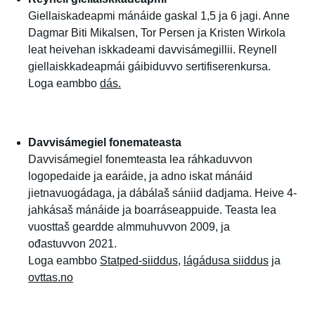
Giellaiskadeapmi mánáide gaskal 1,5 ja 6 jagi. Anne
Dagmar Biti Mikalsen, Tor Persen ja Kristen Wirkola
leat heivehan iskkadeami davvisámegillii. Reynell
giellaiskkadeapmái gáibiduvvo sertifiserenkursa.
Loga eambbo
dás
.
Davvisámegiel fonemateasta
Davvisámegiel fonemteasta lea ráhkaduvvon
logopedaide ja earáide, ja adno iskat mánáid
jietnavuogádaga, ja dábálaš sániid dadjama. Heive 4-
jahkásaš mánáide ja boarráseappuide. Teasta lea
vuosttaš geardde almmuhuvvon 2009, ja
ođastuvvon 2021.
Loga eambbo
Statped-siiddus
,
lágádusa siiddus
ja
ovttas.no