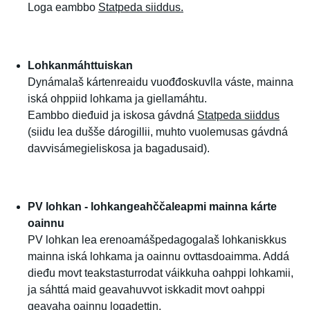
Loga eambbo
Statpeda siiddus.
Lohkanmáhttuiskan
Dynámalaš kártenreaidu vuođđoskuvlla váste, mainna
iská ohppiid lohkama ja giellamáhtu.
Eambbo dieđuid ja iskosa gávdná
Statpeda siiddus
(siidu lea dušše dárogillii, muhto vuolemusas gávdná
davvisámegieliskosa ja bagadusaid).
PV lohkan - lohkangeahččaleapmi mainna kárte
oainnu
PV lohkan lea erenoamášpedagogalaš lohkaniskkus
mainna iská lohkama ja oainnu ovttasdoaimma. Addá
dieđu movt teakstasturrodat váikkuha oahppi lohkamii,
ja sáhttá maid geavahuvvot iskkadit movt oahppi
geavaha oainnu logadettin.