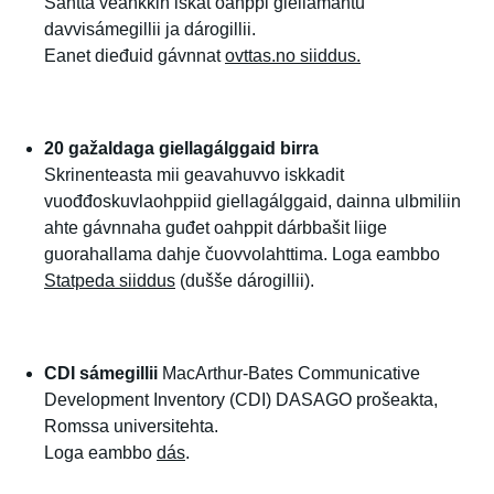
Sáhttá veahkkin iskat oahppi giellamáhtu
davvisámegillii ja dárogillii.
Eanet dieđuid gávnnat
ovttas.no siiddus.
20 gažaldaga giellagálggaid birra
Skrinenteasta mii geavahuvvo iskkadit
vuođđoskuvlaohppiid giellagálggaid, dainna ulbmiliin
ahte gávnnaha guđet oahppit dárbbašit liige
guorahallama dahje čuovvolahttima. Loga eambbo
Statpeda siiddus
(dušše dárogillii).
CDI sámegillii
MacArthur-Bates Communicative
Development Inventory (CDI) DASAGO prošeakta,
Romssa universitehta.
Loga eambbo
dás
.