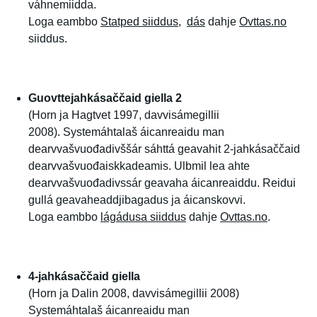
váhnemiidda.
Loga eambbo
Statped siiddus
,
dás
dahje
Ovttas.no
siiddus.
Guovttejahkásaččaid giella 2
(Horn ja Hagtvet 1997, davvisámegillii
2008). Systemáhtalaš áicanreaidu man
dearvvašvuođadivššár sáhttá geavahit 2-jahkásaččaid
dearvvašvuođaiskkadeamis. Ulbmil lea ahte
dearvvašvuođadivssár geavaha áicanreaiddu. Reidui
gullá geavaheaddjibagadus ja áicanskovvi.
Loga eambbo
lágádusa siiddus
dahje
Ovttas.no
.
4-jahkásaččaid giella
(Horn ja Dalin 2008, davvisámegillii 2008)
Systemáhtalaš áicanreaidu man