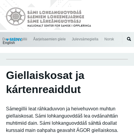
Jump to navigation
Davvisámegillii
MENY
Åarjelsaemien gïele
Julevsámegiella
Norsk
English
Giellaiskosat ja
kártenreaiddut
Sámegillii leat ráhkaduvvon ja heivehuvvon muhtun
giellaiskosat. Sámi lohkanguovddáš lea ovdánahttán
muhtimiid dain. Sámi lohkanguovddáš sáhttá doallat
kurssaid main oahpaha geavahit ÁGOR giellaiskosa.