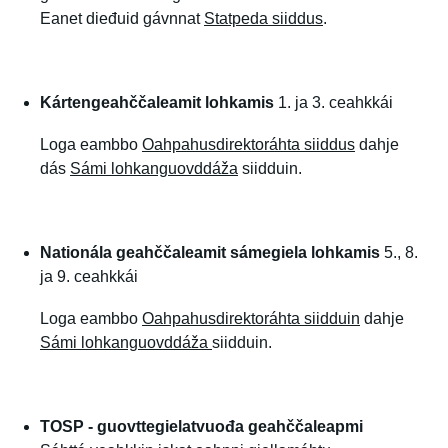
Eanet dieđuid gávnnat
Statpeda siiddus
.
Kártengeahččaleamit lohkamis
1. ja 3. ceahkkái
Loga eambbo
Oahpahusdirektoráhta siiddus
dahje
dás
Sámi lohkanguovddáža
siidduin.
Nationála geahččaleamit sámegiela lohkamis
5., 8.
ja 9. ceahkkái
Loga eambbo
Oahpahusdirektoráhta siidduin
dahje
Sámi lohkanguovddáža
siidduin.
TOSP - guovttegielatvuođa geahččaleapmi