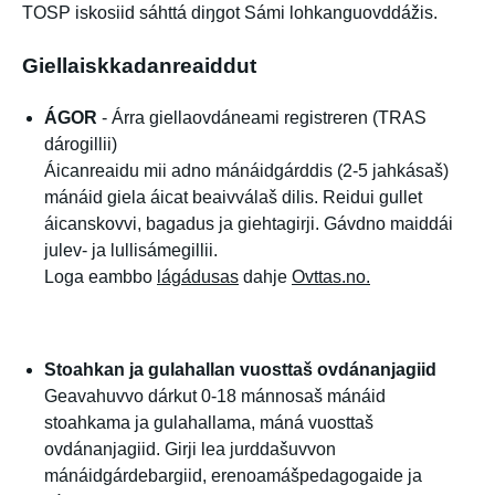
TOSP iskosiid sáhttá diŋgot Sámi lohkanguovddážis.
Giellaiskkadanreaiddut
ÁGOR
- Árra giellaovdáneami registreren (TRAS
dárogillii)
Áicanreaidu mii adno mánáidgárddis (2-5 jahkásaš)
mánáid giela áicat beaivválaš dilis. Reidui gullet
áicanskovvi, bagadus ja giehtagirji. Gávdno maiddái
julev- ja lullisámegillii.
Loga eambbo
lágádusas
dahje
Ovttas.no
.
Stoahkan ja gulahallan vuosttaš ovdánanjagiid
Geavahuvvo dárkut 0-18 mánnosaš mánáid
stoahkama ja gulahallama, máná vuosttaš
ovdánanjagiid. Girji lea jurddašuvvon
mánáidgárdebargiid, erenoamášpedagogaide ja