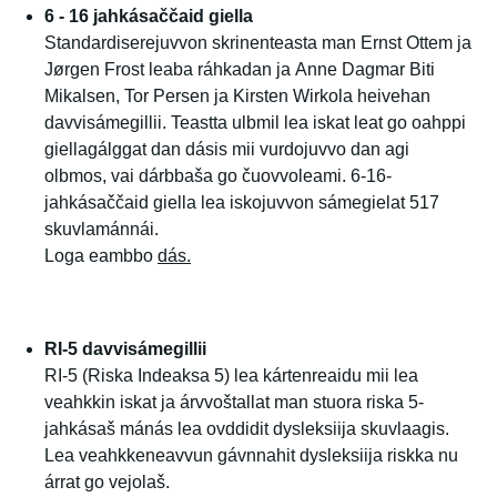
6 - 16 jahkásaččaid giella
Standardiserejuvvon skrinenteasta man Ernst Ottem ja
Jørgen Frost leaba ráhkadan ja Anne Dagmar Biti
Mikalsen, Tor Persen ja Kirsten Wirkola heivehan
davvisámegillii. Teastta ulbmil lea iskat leat go oahppi
giellagálggat dan dásis mii vurdojuvvo dan agi
olbmos, vai dárbbaša go čuovvoleami. 6-16-
jahkásaččaid giella lea iskojuvvon sámegielat 517
skuvlamánnái.
Loga eambbo
dás
.
RI-5 davvisámegillii
RI-5 (Riska Indeaksa 5) lea kártenreaidu mii lea
veahkkin iskat ja árvvoštallat man stuora riska 5-
jahkásaš mánás lea ovddidit dysleksiija skuvlaagis.
Lea veahkkeneavvun gávnnahit dysleksiija riskka nu
árrat go vejolaš.