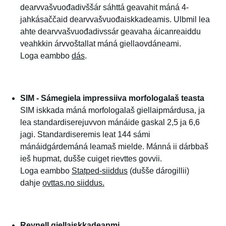
dearvvašvuođadivššár sáhttá geavahit máná 4-
jahkásaččaid dearvvašvuođaiskkadeamis. Ulbmil lea
ahte dearvvašvuođadivssár geavaha áicanreaiddu
veahkkin árvvoštallat máná giellaovdáneami.
Loga eambbo
dás
.
SIM - Sámegiela impressiiva morfologalaš teasta
SIM iskkada máná morfologalaš giellaipmárdusa, ja
lea standardiserejuvvon mánáide gaskal 2,5 ja 6,6
jagi. Standardiseremis leat 144 sámi
mánáidgárdemáná leamaš mielde. Mánná ii dárbbaš
ieš hupmat, dušše cuiget rievttes govvii.
Loga eambbo
Statped-siiddus
(dušše dárogillii)
dahje
ovttas.no siiddus.
Reynell giellaiskkadeapmi