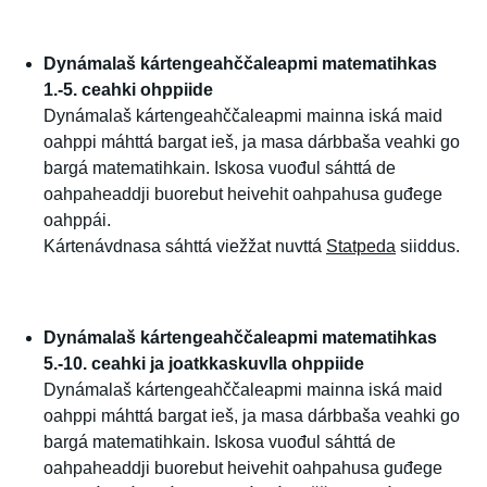
Dynámalaš kártengeahččaleapmi matematihkas
1.-5. ceahki ohppiide
Dynámalaš kártengeahččaleapmi mainna iská maid
oahppi máhttá bargat ieš, ja masa dárbbaša veahki go
bargá matematihkain. Iskosa vuođul sáhttá de
oahpaheaddji buorebut heivehit oahpahusa guđege
oahppái.
Kártenávdnasa sáhttá viežžat nuvttá
Statpeda
siiddus.
Dynámalaš kártengeahččaleapmi matematihkas
5.-10. ceahki ja joatkkaskuvlla ohppiide
Dynámalaš kártengeahččaleapmi mainna iská maid
oahppi máhttá bargat ieš, ja masa dárbbaša veahki go
bargá matematihkain. Iskosa vuođul sáhttá de
oahpaheaddji buorebut heivehit oahpahusa guđege