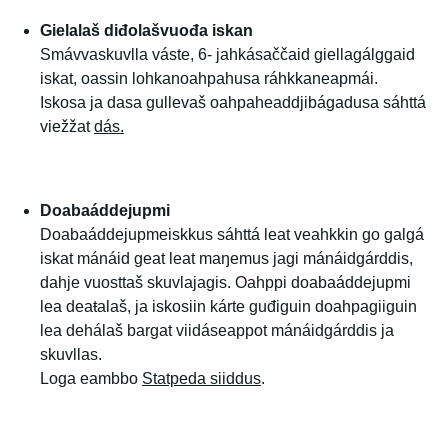
Gielalaš diđolašvuođa iskan
Smávvaskuvlla váste, 6- jahkásaččaid giellagálggaid
iskat, oassin lohkanoahpahusa ráhkkaneapmái.
Iskosa ja dasa gullevaš oahpaheaddjibágadusa sáhttá
viežžat
dás.
Doabaáddejupmi
Doabaáddejupmeiskkus sáhttá leat veahkkin go galgá
iskat mánáid geat leat maŋemus jagi mánáidgárddis,
dahje vuosttaš skuvlajagis. Oahppi doabaáddejupmi
lea deaŧalaš, ja iskosiin kárte guđiguin doahpagiiguin
lea dehálaš bargat viidáseappot mánáidgárddis ja
skuvllas.
Loga eambbo
Statpeda siiddus
.