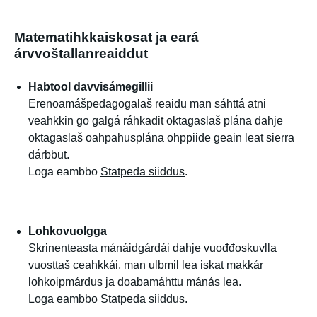
Matematihkkaiskosat ja eará
árvvoštallanreaiddut
Habtool davvisámegillii
Erenoamášpedagogalaš reaidu man sáhttá atni
veahkkin go galgá ráhkadit oktagaslaš plána dahje
oktagaslaš oahpahusplána ohppiide geain leat sierra
dárbbut.
Loga eambbo
Statpeda siiddus
.
Lohkovuolgga
Skrinenteasta mánáidgárdái dahje vuođđoskuvlla
vuosttaš ceahkkái, man ulbmil lea iskat makkár
lohkoipmárdus ja doabamáhttu mánás lea.
Loga eambbo
Statpeda
siiddus.