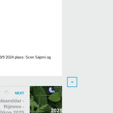
29/9 2024 plass: Scen Sápmi og
NEXT
leanddar -
Rijmmo -
låhkoe 2025