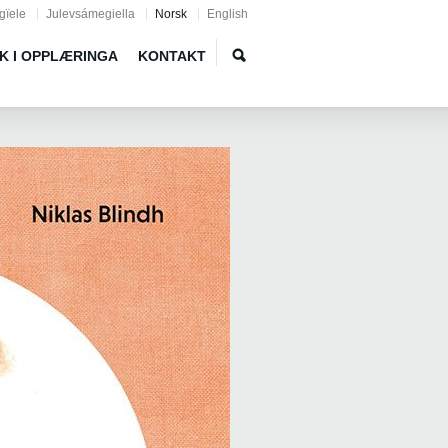
gïele
Julevsámegiella
Norsk
English
K I OPPLÆRINGA
KONTAKT