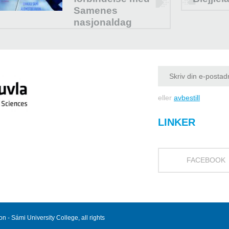
Samenes
nasjonaldag
eller
avbestill
LINKER
FACEBOOK
 - Sámi University College, all rights