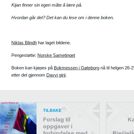
Kijan finner sin egen måte å lære på.
Hvordan går det? Det kan du lese om i denne boken.
Niklas Blindh
har laget bildene.
Pengestøtte:
Norske Sametinget
Boken kan kjøpes på
Bokmessen i Gøteborg
nå til helgen 26-
etter det gjennom
Davvi girji
.
TILBAKE
Forslag til
Ka
oppgaver i
forbindelse med
Biejjie