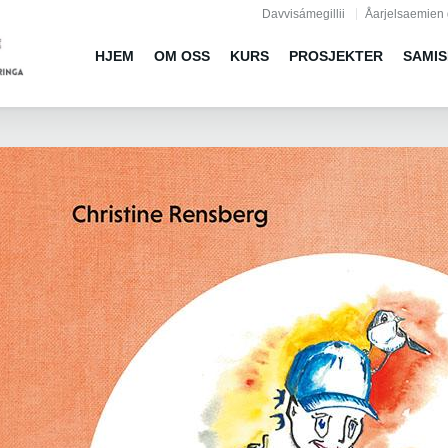
Jump to navigation
Davvisámegillii
Åarjelsaemien 
HJEM
OM OSS
KURS
PROSJEKTER
SAMIS