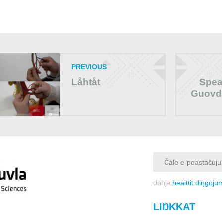
PREVIOUS
Låhtåt
Spea
Guovd
dahje
heaittit diŋgoju
LIŊKKAT