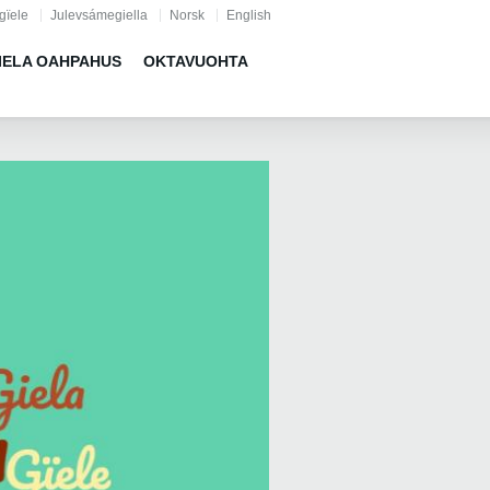
gïele
Julevsámegiella
Norsk
English
IELA OAHPAHUS
OKTAVUOHTA