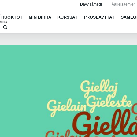
Jump to navigation
Davvisámegillii
Åarjelsaemien 
RUOKTOT
MIN BIRRA
KURSSAT
PROŠEAVTTAT
SÁMEG