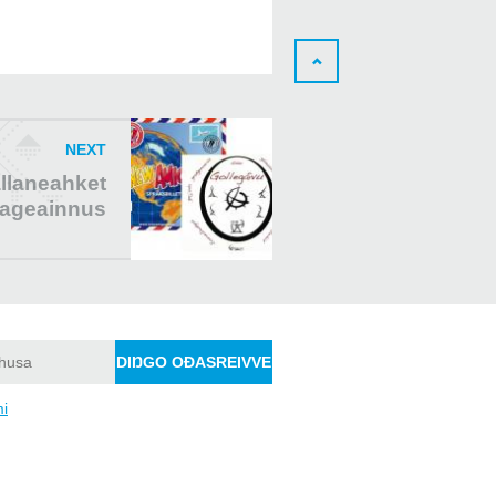
NEXT
llaneahket
ageainnus
mi