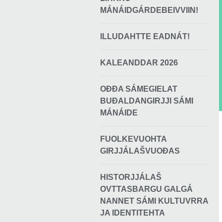
MÁNÁIDGÁRDEBEIVVIIN!
ILLUDAHTTE EADNÁT!
KALEANDDAR 2026
OĐĐA SÁMEGIELAT
BUĐALDANGIRJJI SÁMI
MÁNÁIDE
FUOLKEVUOHTA
GIRJJÁLAŠVUOĐAS
HISTORJJÁLAŠ
OVTTASBARGU GALGÁ
NANNET SÁMI KULTUVRRA
JA IDENTITEHTA