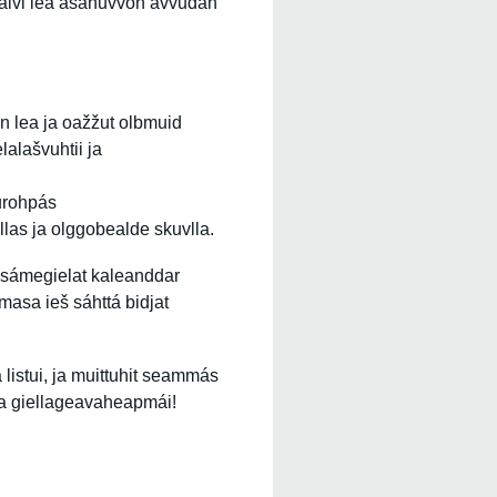
eaivi lea ásahuvvon ávvudan
n lea ja oažžut olbmuid
alašvuhtii ja
urohpás
vllas ja olggobealde skuvlla.
lisámegielat kaleanddar
masa ieš sáhttá bidjat
 listui, ja muittuhit seammás
 ja giellageavaheapmái!