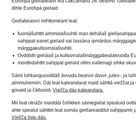
Eurohpá giellabeaivi lea čakčamánu 26. beaivvi. Giellab
dihte Eurohpá gielaid.
Giellabeaivvi mihttomearit leat:
fuomášuhttit almmolašvuhtii man dehálaš giellaoahppa
oahppat eanet gielaid vai lassána ipmárdus máŋggagiel
máŋggakultuvrralašvuhtii.
Ovddidit gielalaš ja kultuvrralašmáŋggabealatvuođa E
movttiidahttit oahppat gielaid olles eallenagi sihke sku
Sámi lohkanguovddáš ávvuda beaivvi davvi-,julev-, ja lul
almmuhemiin. Dát leat kaleandarat maid sáhttá viežžat ja 
govaid ja čállosiid.
Viečča dás kaleandara.
Mii leat otnážii maiddái čohkken sámegielat spealuid ovtta
ahte spealut sáhttet leat somás giellareaiddut oahppamii
Viečča listu dás.