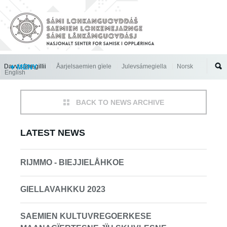
Jump to navigation
Davvisámegillii
MENY
Åarjelsaemien gïele
Julevsámegiella
Norsk
English
BACK TO NEWS ARCHIVE
LATEST NEWS
RIJMMO - BIEJJIELÅHKOE
GIELLAVAHKKU 2023
SAEMIEN KULTUVREGOERKESE