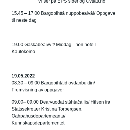
Vi ser på EPS sider og Ovttas.no
15.45 – 17.00 Bargobihttá nuppobeaivái/ Oppgave
til neste dag
19.00 Gaskabeaivvit/ Middag Thon hotell
Kautokeino
19.05.2022
08.30 – 09.00 Bargobihtáid ovdanbuktin/
Fremvisning av oppgaver
09.00– 09.00 Dearvuođat stáhtačállis/ Hilsen fra
Statssekretær Kristina Torbergsen,
Oahpahusdepartemeanta/
Kunnskapsdepartementet.