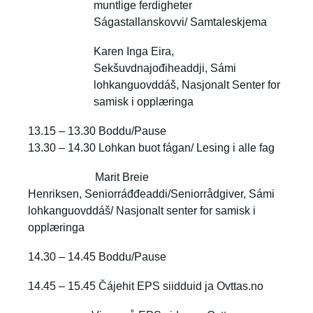
muntlige ferdigheter
Ságastallanskovvi/ Samtaleskjema
Karen Inga Eira,
Sekšuvdnajođiheaddji, Sámi
lohkanguovddáš, Nasjonalt Senter for
samisk i opplæringa
13.15 – 13.30 Boddu/Pause
13.30 – 14.30 Lohkan buot fágan/ Lesing i alle fag
Marit Breie
Henriksen, Seniorráđđeaddi/Seniorrådgiver, Sámi
lohkanguovddáš/ Nasjonalt senter for samisk i
opplæringa
14.30 – 14.45 Boddu/Pause
14.45 – 15.45 Čájehit EPS siidduid ja Ovttas.no