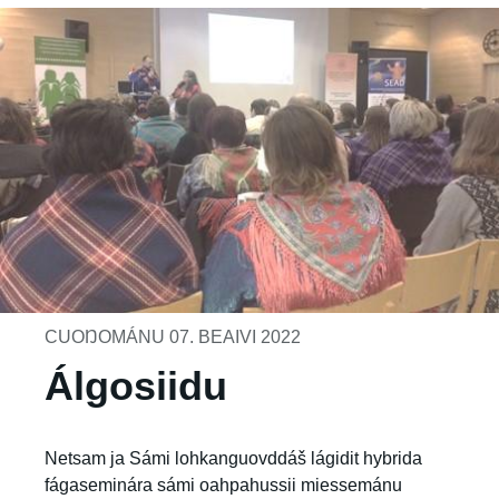
CUOŊOMÁNU 07. BEAIVI 2022
Álgosiidu
Netsam ja Sámi lohkanguovddáš lágidit hybrida
fágaseminára sámi oahpahussii miessemánu