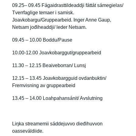
09.25– 09.45 Fágaidrasttildeaddji fáttát sámegielas/
Tverrfaglige temaer i samisk.
Joavkobargu/Gruppearbeid. Inger Anne Gaup,
Netsam jođiheaddji/ leder Netsam.
09.45 – 10.00 Boddu/Pause
10.00-12.00 Joavkobarggut/gruppearbeid
11.30 – 12.15 Beaiveborran/ Lunsj
12.15 – 13.45 Joavkobargguid ovdanbuktin/
Fremvisning av gruppearbeid
13.45 – 14.00 Loahpahansánit/ Avslutning
Liŋka streamemii sáddejuvvo dieđihuvvon
oasseváldiide.