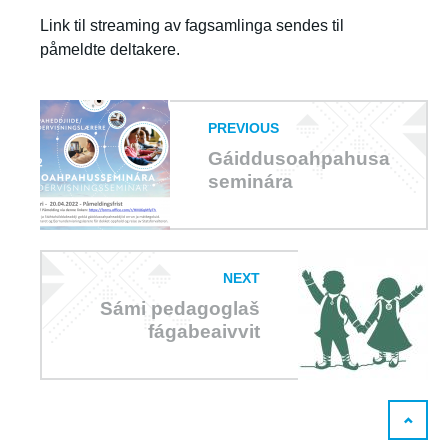
Link til streaming av fagsamlinga sendes til
påmeldte deltakere.
PREVIOUS
Gáiddusoahpahusa
seminára
NEXT
Sámi pedagoglaš
fágabeaivvit