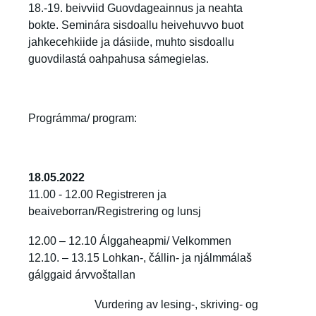
18.-19. beivviid Guovdageainnus ja neahta
bokte. Seminára sisdoallu heivehuvvo buot
jahkecehkiide ja dásiide, muhto sisdoallu
guovdilastá oahpahusa sámegielas.
Prográmma/ program:
18.05.2022
11.00 - 12.00 Registreren ja
beaiveborran/Registrering og lunsj
12.00 – 12.10 Álggaheapmi/ Velkommen
12.10. – 13.15 Lohkan-, čállin- ja njálmmálaš
gálggaid árvvoštallan
Vurdering av lesing-, skriving- og