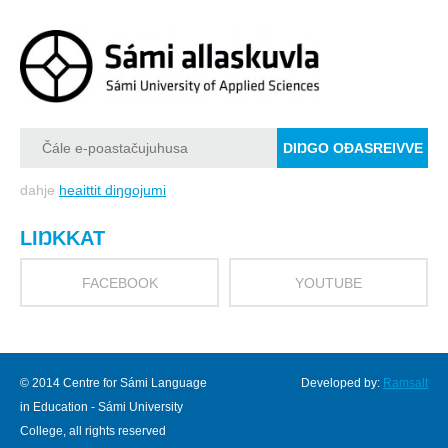
dahje
heaittit diŋgojumi
LIŊKKAT
FACEBOOK
YOUTUBE
© 2014 Centre for Sámi Language
Developed by:
Ramsalt
in Education - Sámi University
College, all rights reserved