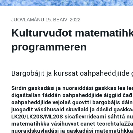
JUOVLAMÁNU 15. BEAIVI 2022
Kulturvuđot matematih
programmeren
Bargobájit ja kurssat oahpaheddjiide 
Sirdin gaskadási ja nuoraiddási gaskkas lea l
digaštallan fáddán oahpaheddjiide áiggiid čađ
oahpaheddjiide vejolaš guovtti bargobájis dáin 
juogadit vásáhusaid skuvllaid ja dásiid gaskka
LK20/LK20S/ML20S sisafievrrideami sáhttá nu
matematihkka vásihuvvot eanet teorehtalažžan
nuoraidskuvladási ja gaskadási matematihkk