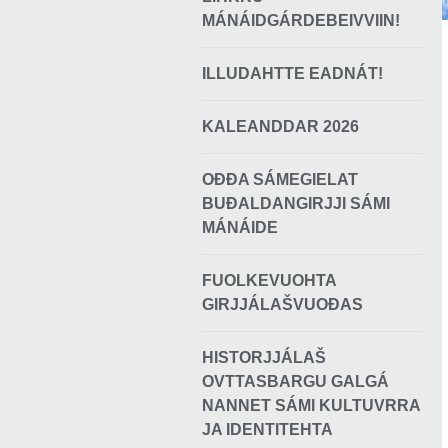
MÁNÁIDGÁRDEBEIVVIIN!
ILLUDAHTTE EADNÁT!
KALEANDDAR 2026
OĐĐA SÁMEGIELAT
BUĐALDANGIRJJI SÁMI
MÁNÁIDE
FUOLKEVUOHTA
GIRJJÁLAŠVUOĐAS
HISTORJJÁLAŠ
OVTTASBARGU GALGÁ
NANNET SÁMI KULTUVRRA
JA IDENTITEHTA