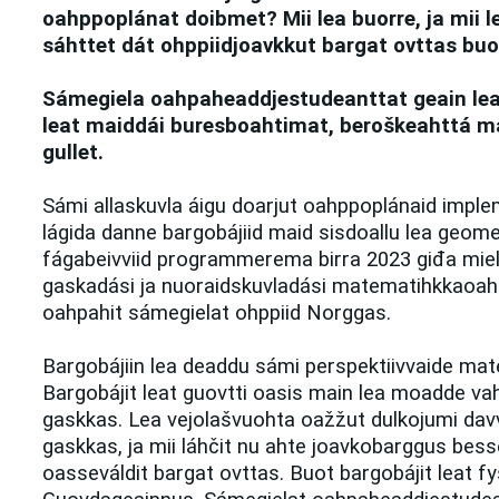
oahppoplánat doibmet? Mii lea buorre, ja mii l
sáhttet dát ohppiidjoavkkut bargat ovttas bu
Sámegiela oahpaheaddjestudeanttat geain le
leat maiddái buresboahtimat, beroškeahttá m
gullet.
Sámi allaskuvla áigu doarjut oahppoplánaid imple
lágida danne bargobájiid maid sisdoallu lea geometr
fágabeivviid programmerema birra 2023 giđa mield
gaskadási ja nuoraidskuvladási matematihkkaoah
oahpahit sámegielat ohppiid Norggas.
Bargobájiin lea deaddu sámi perspektiivvaide ma
Bargobájit leat guovtti oasis main lea moadde vahk
gaskkas. Lea vejolašvuohta oažžut dulkojumi davv
gaskkas, ja mii láhčit nu ahte joavkobarggus bes
oasseváldit bargat ovttas. Buot bargobájit leat f