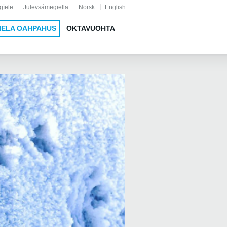
gïele
Julevsámegiella
Norsk
English
IELA OAHPAHUS
OKTAVUOHTA