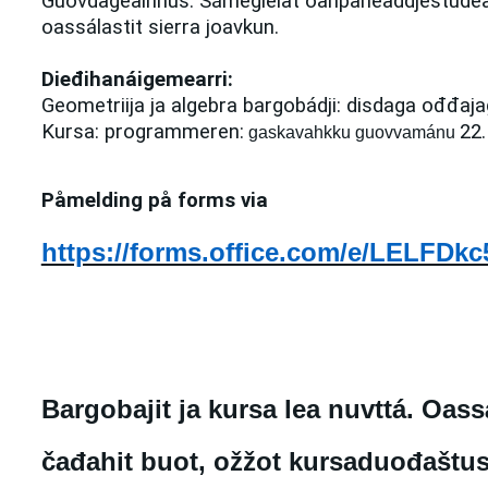
Guovdageainnus. Sámegielat oahpaheaddjestudea
oassálastit sierra joavkun.
Dieđihanáigemearri:
G
eometri
ija ja algebra bargobádji
:
disdaga ođđaja
K
ursa: programmeren
:
22
gaskavahkku guovvamánu
Påmelding på forms via
https://forms.office.com/e/LELFDk
Bargobajit ja kursa lea nuvttá. Oassá
čađahit buot, ožžot kursaduođaštus