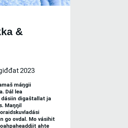
kka &
giđđat
2023
eamaš máŋgii
a
. Dál lea
dásiin digaštallat ja
s. Maŋŋil
oraidskuvladási
 go ovdal. Mo vásihit
aoahpaheaddjit ahte