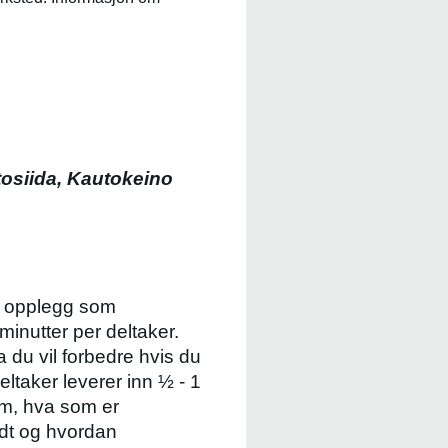
tosiida, Kautokeino
v opplegg som
minutter per deltaker.
 du vil forbedre hvis du
ltaker leverer inn ½ - 1
om, hva som er
dt og hvordan