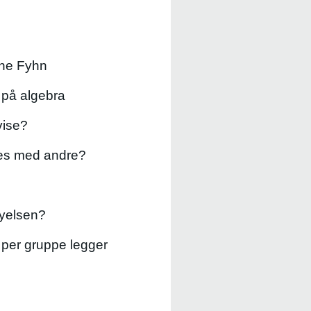
nne Fyhn
 på algebra
vise?
eles med andre?
nyelsen?
per gruppe legger