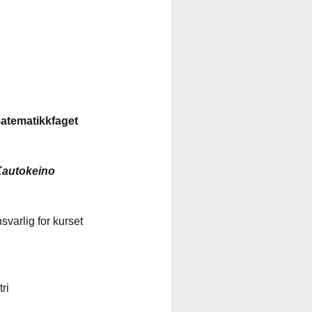
matematikkfaget
 Kautokeino
varlig for kurset
ri