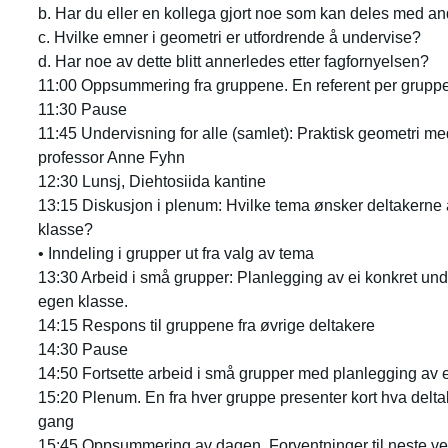
b. Har du eller en kollega gjort noe som kan deles med a
c. Hvilke emner i geometri er utfordrende å undervise?
d. Har noe av dette blitt annerledes etter fagfornyelsen?
11:00 Oppsummering fra gruppene. En referent per gruppe
11:30 Pause
11:45 Undervisning for alle (samlet): Praktisk geometri m
professor Anne Fyhn
12:30 Lunsj, Diehtosiida kantine
13:15 Diskusjon i plenum: Hvilke tema ønsker deltakerne å
klasse?
• Inndeling i grupper ut fra valg av tema
13:30 Arbeid i små grupper: Planlegging av ei konkret unde
egen klasse.
14:15 Respons til gruppene fra øvrige deltakere
14:30 Pause
14:50 Fortsette arbeid i små grupper med planlegging av 
15:20 Plenum. En fra hver gruppe presenter kort hva deltak
gang
15:45 Oppsummering av dagen. Forventninger til neste ve