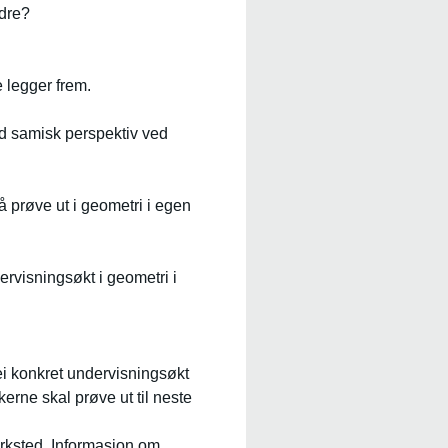
ndre?
 legger frem.
ed samisk perspektiv ved
 prøve ut i geometri i egen
rvisningsøkt i geometri i
ei konkret undervisningsøkt
erne skal prøve ut til neste
rksted. Informasjon om