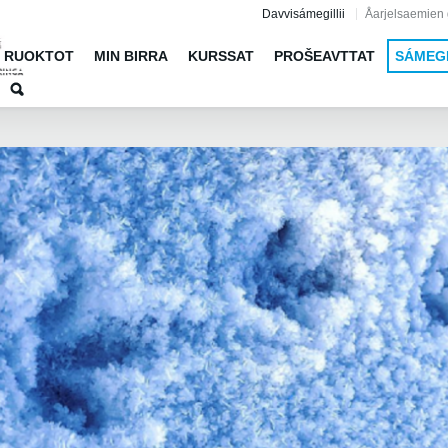
Jump to navigation
Davvisámegillii
Åarjelsaemien 
RUOKTOT
MIN BIRRA
KURSSAT
PROŠEAVTTAT
SÁMEG