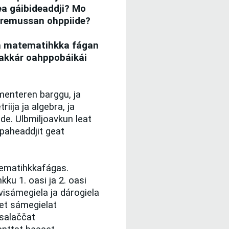
ea gáibideaddji? Mo
oremussan ohppiide?
a matematihkka fágan
akkár oahppobáikái
menteren barggu, ja
iija ja algebra, ja
e. Ulbmiljoavkun leat
paheaddjit geat
tematihkkafágas.
ku 1. oasi ja 2. oasi
isámegiela ja dárogiela
set sámegielat
ysalaččat