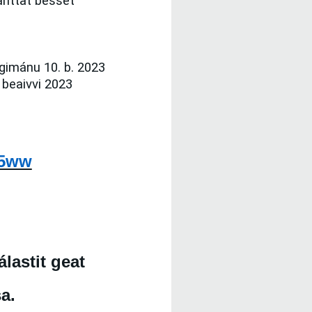
nttat besset
gimánu 10.
b.
2023
.
beaivvi
2023
c5ww
lastit geat
a.