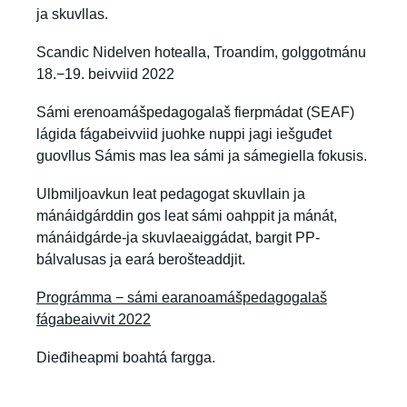
ja skuvllas.
Scandic Nidelven hotealla, Troandim, golggotmánu
18.−19. beivviid 2022
Sámi erenoamášpedagogalaš fierpmádat (SEAF)
lágida fágabeivviid juohke nuppi jagi iešguđet
guovllus Sámis mas lea sámi ja sámegiella fokusis.
Ulbmiljoavkun leat pedagogat skuvllain ja
mánáidgárddin gos leat sámi oahppit ja mánát,
mánáidgárde-ja skuvlaeaiggádat, bargit PP-
bálvalusas ja eará berošteaddjit.
Prográmma − sámi earanoamášpedagogalaš
fágabeaivvit 2022
Dieđiheapmi boahtá fargga.