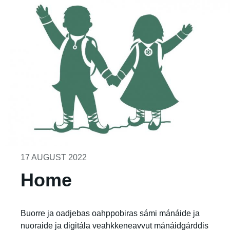
17 AUGUST 2022
Home
Buorre ja oadjebas oahppobiras sámi mánáide ja
nuoraide ja digitála veahkkeneavvut mánáidgárddis