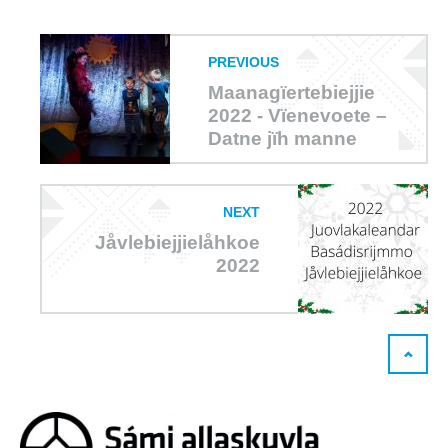
PREVIOUS
Maanagïertebiejjie
2022 - Vïenevoete –
Datne jïh manne
NEXT
Jåvlebiejjielåhkoe
2022