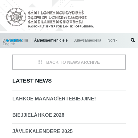
Jump to navigation
Davvisámegillii
MENY
Åarjelsaemien gïele
Julevsámegiella
Norsk
English
BACK TO NEWS ARCHIVE
LATEST NEWS
LAHKOE MAANAGÏERTEBIEJJINE!
BIEJJIELÅHKOE 2026
JÅVLEKALENDERE 2025