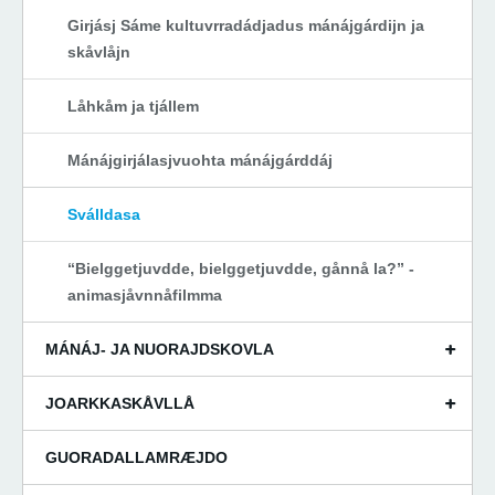
Girjásj Sáme kultuvrradádjadus mánájgárdijn ja
skåvlåjn
Låhkåm ja tjállem
Mánájgirjálasjvuohta mánájgárddáj
Sválldasa
“Bielggetjuvdde, bielggetjuvdde, gånnå la?” -
animasjåvnnåfilmma
MÁNÁJ- JA NUORAJDSKOVLA
JOARKKASKÅVLLÅ
GUORADALLAMRÆJDO