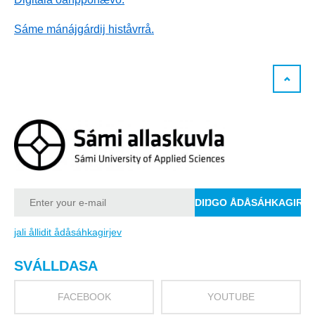
Sáme mánájgárdij histåvrrå.
jali ållidit ådåsáhkagirjev
SVÁLLDASA
FACEBOOK
YOUTUBE