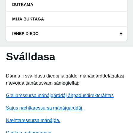
DUTKAMA
MIJÁ BUKTAGA
IENEP DIEDO
Sválldasa
Dánna li
sválldasa diedoj ja gáldoj mánájgárddefágalasj
nævojda tjanáduvvam sámegiellaj:
Giellaressursa mánájgárddáj åhpadusdirektoráhtas
Sajus næhttaressursa mánájgárddáj.
Næhttaressursa mánájda.
Digitála oahpponævo.