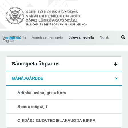
Jump to navigation
Davvisámegillii
MENY
Åarjelsaemien gïele
Julevsámegiella
Norsk
English
Sámegiela åhpadus
MÁNÁJGÁRDDE
Artihkal mánáj giela birra
Boade stågatjit
GIRJÁSJ GUOVTEGIELAKVUODA BIRRA