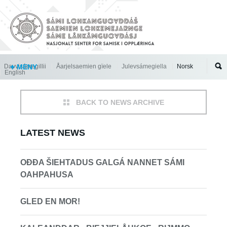
Jump to navigation
Davvisámegillii
MENY
Åarjelsaemien gïele
Julevsámegiella
Norsk
English
BACK TO NEWS ARCHIVE
LATEST NEWS
OĐĐA ŠIEHTADUS GALGÁ NANNET SÁMI
OAHPAHUSA
GLED EN MOR!