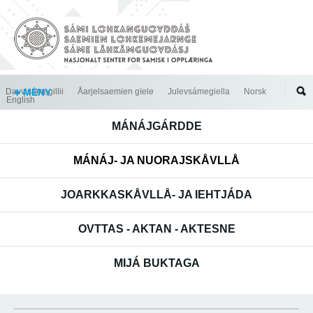
Jump to navigation
Davvisámegillii
MENY
Åarjelsaemien gïele
Julevsámegiella
Norsk
English
MÁNÁJGÁRDDE
MÁNÁJ- JA NUORAJSKÅVLLÅ
JOARKKASKÅVLLÅ- JA IEHTJÁDA
OVTTAS - AKTAN - AKTESNE
MIJÁ BUKTAGA