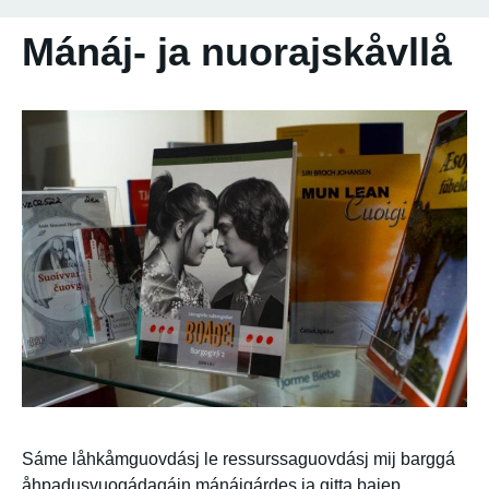
Mánáj- ja nuorajskåvllå
Sáme låhkåmguovdásj le ressurssaguovdásj mij barggá
åhpadusvuogádagájn mánájgárdes ja gitta bajep