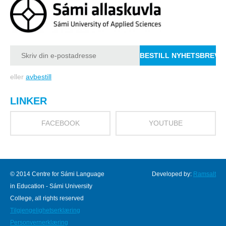
eller
avbestill
LINKER
FACEBOOK
YOUTUBE
© 2014 Centre for Sámi Language
Developed by:
Ramsalt
in Education - Sámi University
College, all rights reserved
Tilgjengelighetserklæring
Personvernerklæring