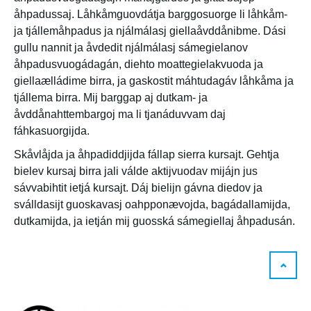
åhpadussaj. Låhkåmguovdátja barggosuorge li låhkåm-
ja tjállemåhpadus ja njálmálasj giellaåvddånibme. Dási
gullu nannit ja åvdedit njálmálasj sámegielanov
åhpadusvuogádagán, diehto moattegielakvuoda ja
giellaælládime birra, ja gaskostit máhtudagáv låhkåma ja
tjállema birra. Mij barggap aj dutkam- ja
åvddånahttembargoj ma li tjanáduvvam daj
fáhkasuorgijda.
Skåvlåjda ja åhpadiddjijda fállap sierra kursajt. Gehtja
bielev kursaj birra jali válde aktijvuodav mijájn jus
sávvabihtit ietjá kursajt. Dáj bielijn gávna diedov ja
sválldasijt guoskavasj oahpponævojda, bagádallamijda,
dutkamijda, ja ietján mij guosská sámegiellaj åhpadusán.