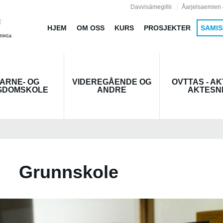
Jump to navigation
Davvisámegillii
Åarjelsaemien 
HJEM
OM OSS
KURS
PROSJEKTER
SAMIS
ARNE- OG
VIDEREGÅENDE OG
OVTTAS - AK
GDOMSKOLE
ANDRE
AKTESN
Grunnskole