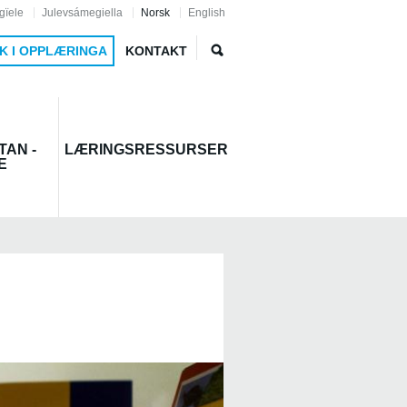
gïele
Julevsámegiella
Norsk
English
K I OPPLÆRINGA
KONTAKT
TAN -
LÆRINGSRESSURSER
E