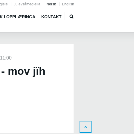
gïele
Julevsámegiella
Norsk
English
K I OPPLÆRINGA
KONTAKT
 11:00
- mov jïh