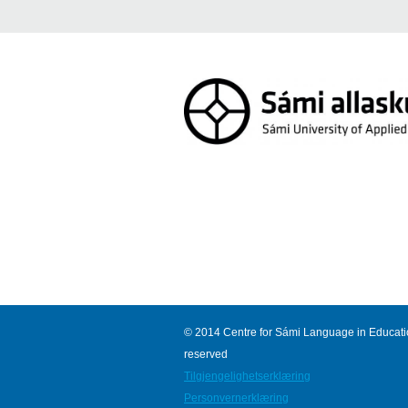
© 2014 Centre for Sámi Language in Education
reserved
Tilgjengelighetserklæring
Personvernerklæring