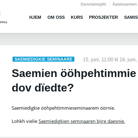
Jump to navigation
Davvisámegillii
Åarjelsaemien 
HJEM
OM OSS
KURS
PROSJEKTER
SAMIS
SAEMIEDIGKIE SEMINAARE
15. juni, 11:00
til
16. juni,
Saemien ööhpehtimmie 
dov dïedte?
Saemiedigkie ööhpehtimmieseminaarem öörnie.
Lohkh vielie
Saemiedigkien seminaaren bïjre daesnie.