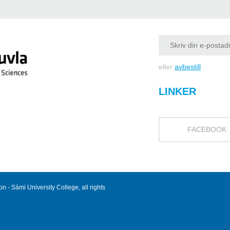
eller
avbestill
LINKER
FACEBOOK
 - Sámi University College, all rights