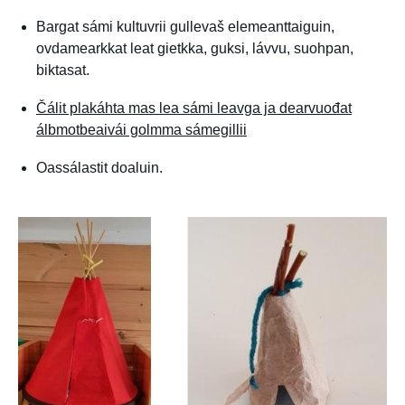
Bargat sámi kultuvrii gullevaš elemeanttaiguin,
ovdamearkkat leat gietkka, guksi, lávvu, suohpan,
biktasat.
Čálit plakáhta mas lea sámi leavga ja dearvuođat
álbmotbeaivái golmma sámegillii
Oassálastit doaluin.