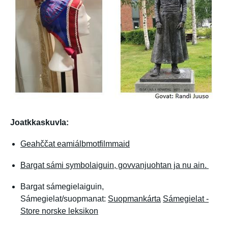
Joatkkaskuvla:
Geahččat eamiálbmotfilmmaid
Bargat sámi symbolaiguin, govvanjuohtan ja nu ain.
Bargat sámegielaiguin,
Sámegielat/suopmanat:
Suopmankárta
Sámegielat -
Store norske leksikon