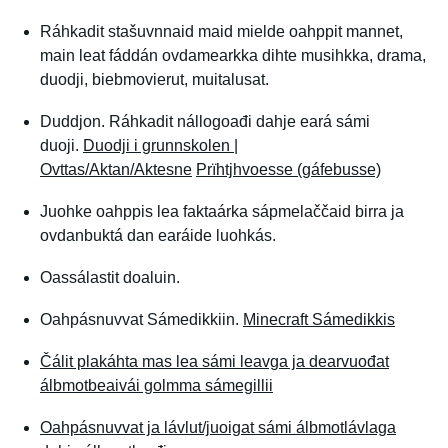
Ráhkadit stašuvnnaid maid mielde oahppit mannet,
main leat fáddán ovdamearkka dihte musihkka, drama,
duodji, biebmovierut, muitalusat.
Duddjon. Ráhkadit nállogoađi dahje eará sámi
duoji.
Duodji i grunnskolen |
Ovttas/Aktan/Aktesne
Prïhtjhvoesse (gáfebusse)
Juohke oahppis lea faktaárka sápmelaččaid birra ja
ovdanbuktá dan earáide luohkás.
Oassálastit doaluin.
Oahpásnuvvat Sámedikkiin.
Minecraft Sámedikkis
Čálit plakáhta mas lea sámi leavga ja dearvuođat
álbmotbeaivái golmma sámegillii
Oahpásnuvvat ja lávlut/juoigat sámi álbmotlávlaga