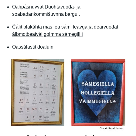
Oahpásnuvvat Duohtavuođa- ja
soabadankommišuvnna bargui.
Čálit plakáhta mas lea sámi leavga ja dearvuođat
álbmotbeaivái golmma sámegillii
Oassálastit doaluin.