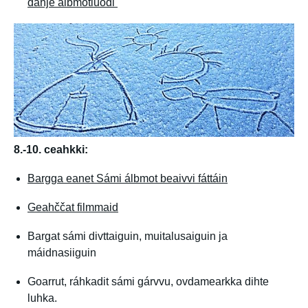
dahje álbmotluođi
8.-10. ceahkki:
Bargga eanet Sámi álbmot beaivvi fáttáin
Geahččat filmmaid
Bargat sámi divttaiguin, muitalusaiguin ja
máidnasiiguin
Goarrut, ráhkadit sámi gárvvu, ovdamearkka dihte
luhka.