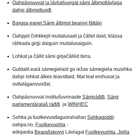
Oahpásnuvvat ja lávlut/juoigat sámi álbmotlávlaga
dahje álbmotluođi
Bargga eanet Sámi álbmot beaivvi fáttáin
Oahppit čohkkejit muitalusaid ja čállet daid, klássa
ráhkada girjji daiguin muitalusaiguin.
Lohkat ja čállit sámi girječálliid birra.
Guldalit eará sámegielaid go iežas sámegiela musihka
dahje lohkat álkes teavsttaid. Mat leat erohusat ja
ovttaláganvuođat.
Oahpásnuvvat institušuvnnaide
Sámiráđđi
,
Sámi
parlamentáralaš ráđđi
ja
WINHEC
Sohka ja fuolkevuođaguorahallan
Sohkagoddi
-
oahpa.no,
Fuolkevuohta
-
wikipedia
Bearašskovvi
Lávlagat
Fuolkevuohta, Jiella