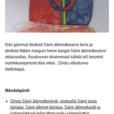
Dás gávnnat dieđuid Sámi álbmotbeaivvi birra ja
dieđuid fáttáin maiguin heive bargat Sámi álbmotbeaivvi
oktavuođas. Árvaluvvon doaimmaid sáhtát ieš heivehit
vuohkkasepmosit dási ektui. (Siidu ođastuvvo
dađistaga).
Mánáidgárdi:
Gihpa Sámi álbmotbeaivái, sisdoallá Sámi soga
lávlaga, Sámi álbmot lávlaga, Sámi álbmotluođi ja
ivdnenárkkaid iešguđetguovllu sámegávttiin.