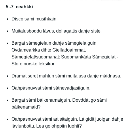
5.-7. ceahkki:
Disco sámi musihkain
Muitalusboddu lávus, dollagáttis dahje siste.
Bargat sámegielain dahje sámegielaiguin.
Ovdamearkka dihte
Gielladoaimmat
,
Sámegielat/suopmanat:
Suopmankárta
Sámegielat -
Store norske leksikon
Dramatiseret muhtun sámi muitalusa dahje máidnasa.
Oahpásnuvvat sámi sátnevádjasiiguin.
Bargat sámi báikenamaiguin.
Dovddát go sámi
báikenamaid?
Oahpasnuvvat sámi artisttaiguin. Láigidit juoigan dahje
lávlunbottu. Lea go ohppiin luohti?