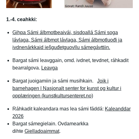
1.-4. ceahkki:
Gihpa Sámi álbmotbeaivái, sisdoallá Sámi soga
lávlaga, Sámi álbmot lávlaga, Sámi álbmotluođi ja
ivdnenárkkaid iešguđetguovllu sámegávttiin.
Bargat sámi leavggain, omd. ivdnet, tevdnet, ráhkadit
bearralgova.
Leavga
Bargat juoigamiin ja sámi musihkain.
Joik i
barnehagen | Nasjonalt senter for kunst og kultur i
opplæringen (kunstkultursenteret.no)
Ráhkadit kaleandara mas lea sámi fáddá:
Kaleanddar
2026
Bargat sámegielain. Ovdamearkka
dihte
Gielladoaimmat
.