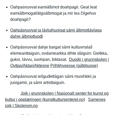
Oahpasnuvvat
eamiálbmot
doahpagii. Geat leat
eamiálbmogat/álgoálbmogat ja mii lea čilgehus
doahpagii?
Oahpásnuvvat ja lávlut/juoigat sámi álbmotlávlaga
dahje álbmotluođi
Oahpásnuvvat dahje bargat sámi kultuvrralaš
elemeanttaiguin, ovdamearkka dihte dáiguin: Gietkka,
guksi, lávvu, suohpan, biktasat.
Duodji i grunnskolen |
Ovttas/Aktan/Aktesne
Prïhtjhvoesse (gáfebusse)
Oahpásnuvvat iešguđetlágan sámi musihkkii ja
juoigamii, ja sámi artisttaiguin.
Joik i grunnskolen | Nasjonalt senter for kunst og
kultur i opplæringen (kunstkultursenteret.no)
Samenes
joik | Skolerom.no