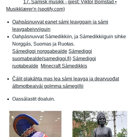
17. Samisk musikk - gjest: Viktor Bomstad •
Musikklærer'n (spotify.com)
Oahpásnuvvat eanet sámi leavggain ja sámi
leavgabeivviiguin
Oahpásnuvvat Sámedikkiin, ja Sámedikkiiguin sihke
Norggás, Suomas ja Ruoŧas.
Sámediggi norggabealde
Sámediggi
suomabealde(samediggi.fi)
Sámediggi
ruoŧabealde
Minecraft Sámedikkis
Čálit plakáhta mas lea sámi leavga ja dearvuođat
álbmotbeaivái golmma sámegillii
Oassálastit doaluin.