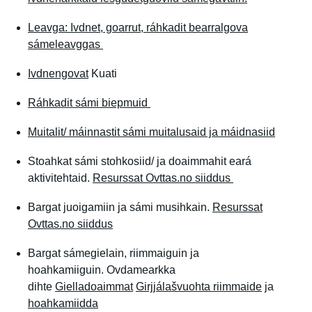
Leavga: Ivdnet, goarrut, ráhkadit bearralgova
sámeleavggas
Ivdnengovat
Kuati
Ráhkadit sámi biepmuid
Muitalit/ máinnastit sámi muitalusaid ja máidnasiid
Stoahkat sámi stohkosiid/ ja doaimmahit eará
aktivitehtaid.
Resurssat Ovttas.no siiddus
Bargat juoigamiin ja sámi musihkain.
Resurssat
Ovttas.no siiddus
Bargat sámegielain, riimmaiguin ja
hoahkamiiguin. Ovdamearkka
dihte
Gielladoaimmat
Girjjálašvuohta riimmaide
ja
hoahkamiidda