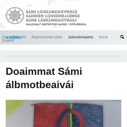
Jump to navigation
Davvisámegillii
MENY
Åarjelsaemien gïele
Julevsámegiella
Norsk
English
Doaimmat Sámi
álbmotbeaivái