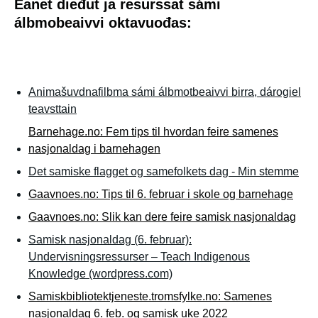
Eanet dieđut ja resurssat sámi
álbmobeaivvi oktavuođas:
Animašuvdnafilbma sámi álbmotbeaivvi birra, dárogiel
teavsttain
Barnehage.no: Fem tips til hvordan feire samenes
nasjonaldag i barnehagen
Det samiske flagget og samefolkets dag - Min stemme
Gaavnoes.no: Tips til 6. februar i skole og barnehage
Gaavnoes.no: Slik kan dere feire samisk nasjonaldag
Samisk nasjonaldag (6. februar):
Undervisningsressurser – Teach Indigenous
Knowledge (wordpress.com)
Samiskbibliotektjeneste.tromsfylke.no: Samenes
nasjonaldag 6. feb. og samisk uke 2022