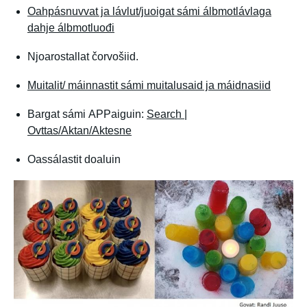
Oahpásnuvvat ja lávlut/juoigat sámi álbmotlávlaga
dahje álbmotluođi
Njoarostallat čorvošiid.
Muitalit/ máinnastit sámi muitalusaid ja máidnasiid
Bargat sámi APPaiguin:
Search |
Ovttas/Aktan/Aktesne
Oassálastit doaluin