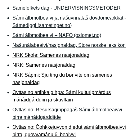
Samefolkets dag - UNDERVISNINGSMETODER
Sámi álbmotbeaivi ja našuvnnalaš dovdomearkkat -
Sámediggi (sametinget.no)
Sámi álbmotbeaivi – NAFO (oslomet.no)
Našunálabeaivi/nasjonaldag, Store norske leksikon
NRK Skole: Samenes nasjonaldag
NRK: Samenes nasjonaldag
NRK Sápmi: Sju ting du bør vite om samenes
nasjonaldag
Ovttas.no artihkalgihpa: Sámi kulturipmárdus
mánáidgárddiin ja skuvllain
Ovttas.no: Resursagihppagaš Sámi álbmotbeaivvi
birra mánáidgárddiide
Ovttas.no: Čohkkejuvvon dieđut sámi álbmotbeaivvi
birra, guovvamánu 6. beaivvi