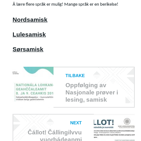
Å lære flere språk er mulig! Mange språk er en berikelse!
Nordsamisk
Lulesamisk
Sørsamisk
TILBAKE
Oppfølging av
Nasjonale prøver i
lesing, samisk
NEXT
Čállot! Čállingilvvu
vuorbádeapmi