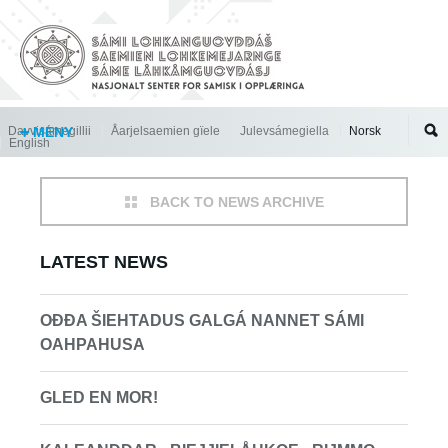
Jump to navigation
Davvisámegillii
MENY
Åarjelsaemien gïele
Julevsámegiella
Norsk
English
BACK TO NEWS ARCHIVE
LATEST NEWS
OĐĐA ŠIEHTADUS GALGÁ NANNET SÁMI
OAHPAHUSA
GLED EN MOR!