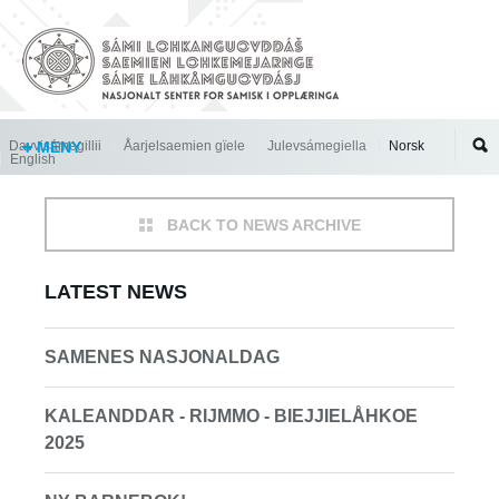
Jump to navigation
Davvisámegillii
MENY
Åarjelsaemien gïele
Julevsámegiella
Norsk
English
BACK TO NEWS ARCHIVE
LATEST NEWS
SAMENES NASJONALDAG
KALEANDDAR - RIJMMO - BIEJJIELÅHKOE
2025